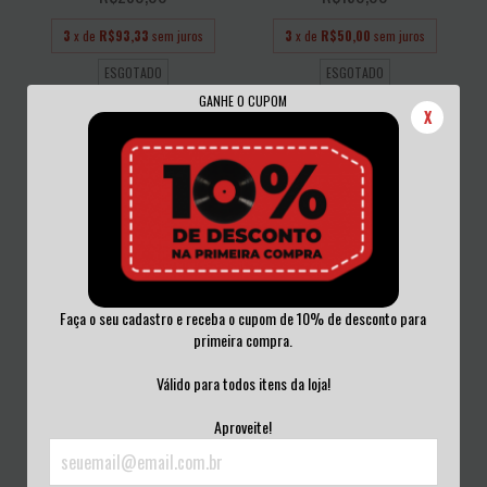
3
x de
R$93,33
sem juros
3
x de
R$50,00
sem juros
ESGOTADO
ESGOTADO
GANHE O CUPOM
X
Faça o seu cadastro e receba o cupom de 10% de desconto para
primeira compra.
BLOODBATH – RESURRECTION
DARKTHRONE – PANZERFAUST
THROUGH CARNAGE...
VINIL 2010
Válido para todos itens da loja!
R$300,00
R$260,00
Aproveite!
3
x de
R$100,00
sem juros
3
x de
R$86,67
sem juros
ESGOTADO
ESGOTADO