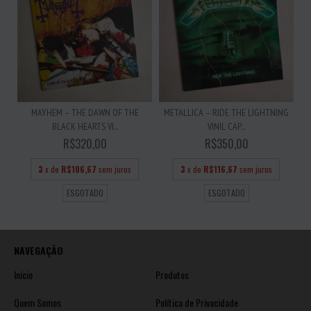
MAYHEM – THE DAWN OF THE
METALLICA – RIDE THE LIGHTNING
BLACK HEARTS VI...
VINIL CAP...
R$320,00
R$350,00
3
x de
R$106,67
sem juros
3
x de
R$116,67
sem juros
ESGOTADO
ESGOTADO
NAVEGAÇÃO
Início
Produtos
Quem Somos
Política de Privacidade