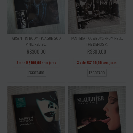
ABSENT IN BODY - PLAGUE GOD
PANTERA - COWBOYS FROM HELL:
VINIL RED 20...
THE DEMOS V...
R$300,00
R$300,00
3
x de
R$100,00
sem juros
3
x de
R$100,00
sem juros
ESGOTADO
ESGOTADO