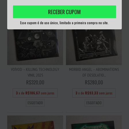
RECEBER CUPOM
Esse cupom é de uso único, limitado a primeira compra no site.
VOÏVOD – KILLING TECHNOLOGY
MORBID ANGEL – ABOMINATIONS
VINIL 2025
OF DESOLATIO...
R$320,00
R$280,00
3
x de
R$106,67
sem juros
3
x de
R$93,33
sem juros
ESGOTADO
ESGOTADO