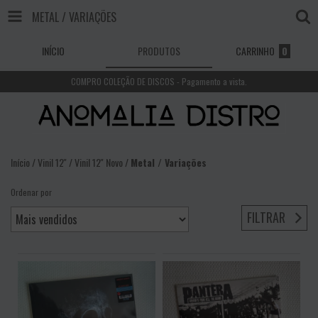
METAL / VARIAÇÕES
INÍCIO
PRODUTOS
CARRINHO
0
COMPRO COLEÇÃO DE DISCOS - Pagamento a vista.
Início
/
Vinil 12''
/
Vinil 12'' Novo
/
Metal / Variações
Ordenar por
FILTRAR