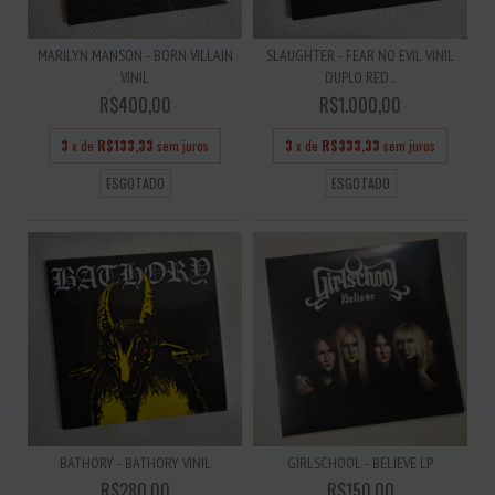
MARILYN MANSON - BORN VILLAIN
SLAUGHTER - FEAR NO EVIL VINIL
VINIL
DUPLO RED...
R$400,00
R$1.000,00
3
x de
R$133,33
sem juros
3
x de
R$333,33
sem juros
ESGOTADO
ESGOTADO
BATHORY - BATHORY VINIL
GIRLSCHOOL - BELIEVE LP
R$280,00
R$150,00