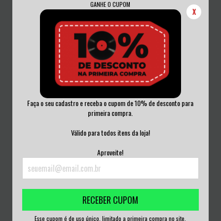
GANHE O CUPOM
X
Faça o seu cadastro e receba o cupom de 10% de desconto para
primeira compra.
VADIM BRODSKI - BEATLES
ACID TIGER - ACID TIGER VINIL 2010
Válido para todos itens da loja!
SYMPHONY VINIL 1...
R$220,00
R$180,00
Aproveite!
3
x de
R$73,33
sem juros
3
x de
R$60,00
sem juros
RECEBER CUPOM
Esse cupom é de uso único, limitado a primeira compra no site.