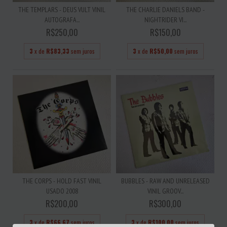
THE TEMPLARS - DEUS VULT VINIL
THE CHARLIE DANIELS BAND -
AUTOGRAFA...
NIGHTRIDER VI...
R$250,00
R$150,00
3
x de
R$83,33
sem juros
3
x de
R$50,00
sem juros
THE CORPS - HOLD FAST VINIL
BUBBLES - RAW AND UNRELEASED
USADO 2008
VINIL GROOV...
R$200,00
R$300,00
3
x de
R$66,67
sem juros
3
x de
R$100,00
sem juros