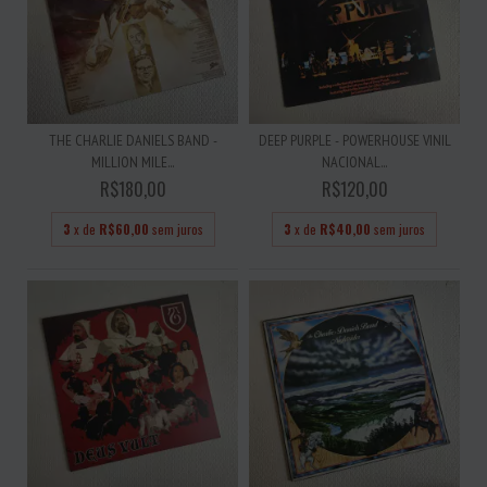
THE CHARLIE DANIELS BAND -
DEEP PURPLE - POWERHOUSE VINIL
MILLION MILE...
NACIONAL...
R$180,00
R$120,00
3
x de
R$60,00
sem juros
3
x de
R$40,00
sem juros