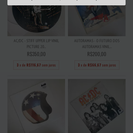
AC/DC - STIFF UPPER LIP VINIL
AUTORAMAS - O FUTURO DOS
PICTURE 20...
AUTORAMAS VINIL...
R$350,00
R$200,00
3
x de
R$116,67
sem juros
3
x de
R$66,67
sem juros