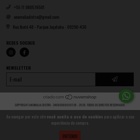
+55 11 980576501
anomaliadistro@gmail.com
Rua Ibaté 48 - Parque Jaçatuba - 09290-430
REDES SOCIAIS
NEWSLETTER
COPYRIGHT ANOMALIA DISTRO - 24696588000128 - 2026. TODOS OS DIREITOS RESERVADOS.
Ao navegar por este site
você aceita o uso de cookies
para agilizar a sua
experiência de compra.
ENTENDI