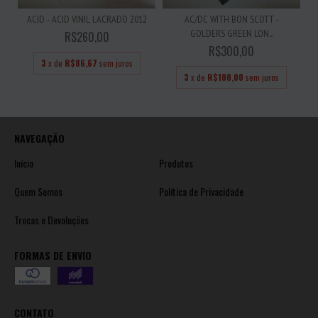
ACID - ACID VINIL LACRADO 2012
AC/DC WITH BON SCOTT -
GOLDERS GREEN LON...
R$260,00
R$300,00
3
x de
R$86,67
sem juros
3
x de
R$100,00
sem juros
NAVEGAÇÃO
Início
Produtos
Quem Somos
Política de Privacidade
Trocas e Devoluções
FORMAS DE ENVIO
CONTATO