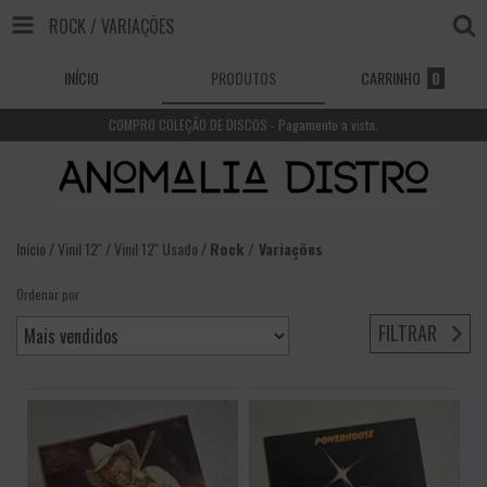
ROCK / VARIAÇÕES
INÍCIO
PRODUTOS
CARRINHO
0
COMPRO COLEÇÃO DE DISCOS - Pagamento a vista.
Início
/
Vinil 12''
/
Vinil 12'' Usado
/
Rock / Variações
Ordenar por
FILTRAR