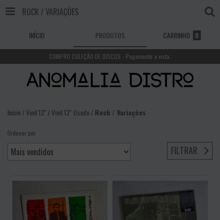
ROCK / VARIAÇÕES
INÍCIO
PRODUTOS
CARRINHO
0
COMPRO COLEÇÃO DE DISCOS - Pagamento a vista.
Início
/
Vinil 12''
/
Vinil 12'' Usado
/
Rock / Variações
Ordenar por
FILTRAR