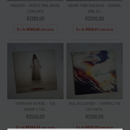
PARADOX – HERESY VINIL BRASIL
GRAND FUNK RAILROAD – SURVIVAL
C/ENCARTE
VINIL US...
R$180,00
R$200,00
3
x de
R$60,00
sem juros
3
x de
R$66,67
sem juros
SYMPHONY IN PERIL – THE
PAUL MCCARTNEY – TRIPPING THE
WHORE'S TRO...
LIVE FANTA...
R$500,00
R$100,00
3
x de
R$166,67
sem juros
3
x de
R$33,33
sem juros