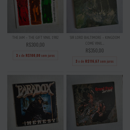
THE JAM – THE GIFT VINIL 1982
SIR LORD BALTIMORE – KINGDOM
COME VINIL...
R$300,00
R$350,00
3
x de
R$100,00
sem juros
3
x de
R$116,67
sem juros