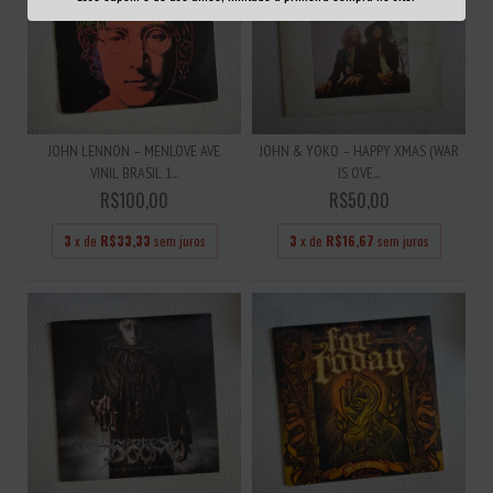
JOHN LENNON – MENLOVE AVE
JOHN & YOKO – HAPPY XMAS (WAR
VINIL BRASIL 1...
IS OVE...
R$100,00
R$50,00
3
x de
R$33,33
sem juros
3
x de
R$16,67
sem juros