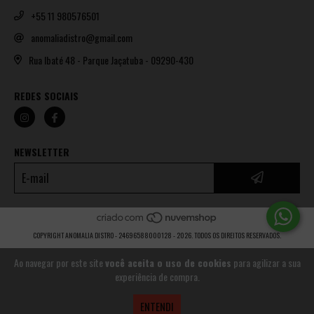
+55 11 980576501
anomaliadistro@gmail.com
Rua Ibaté 48 - Parque Jaçatuba - 09290-430
REDES SOCIAIS
NEWSLETTER
COPYRIGHT ANOMALIA DISTRO - 24696588000128 - 2026. TODOS OS DIREITOS RESERVADOS.
Ao navegar por este site
você aceita o uso de cookies
para agilizar a sua
experiência de compra.
ENTENDI