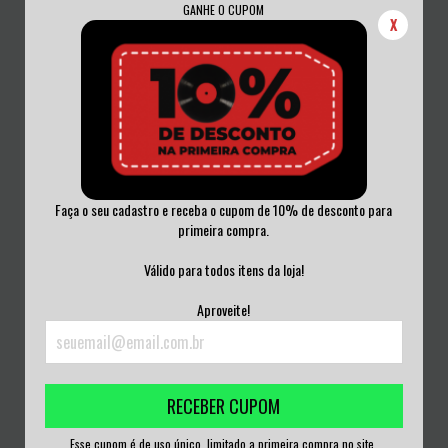
GANHE O CUPOM
X
Faça o seu cadastro e receba o cupom de 10% de desconto para
primeira compra.
NODES OF RANVIER – NODES OF
JOHN LENNON & YOKO ONO –
RANVIER VINI...
DOUBLE FANT...
Válido para todos itens da loja!
R$350,00
R$100,00
Aproveite!
3
x de
R$116,67
sem juros
3
x de
R$33,33
sem juros
RECEBER CUPOM
Esse cupom é de uso único, limitado a primeira compra no site.