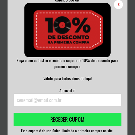
X
Faça o seu cadastro e receba o cupom de 10% de desconto para
primeira compra.
TAPE E SCANDURRA - EST VINIL
SUPERTRAMP - LIVE '88 VINIL
NOVO
NACIONAL
Válido para todos itens da loja!
R$180,00
R$100,00
Aproveite!
3
x de
R$60,00
sem juros
3
x de
R$33,33
sem juros
RECEBER CUPOM
Esse cupom é de uso único, limitado a primeira compra no site.