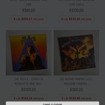
1983
CAPA DUPLA
R$80,00
R$130,00
3
x de
R$26,67
sem juros
3
x de
R$43,33
sem juros
THE POLICE - ZENYATTA
THE BROWN VAMPIRE CATZ -
MONDATTA VINIL NAC...
MAKABRE FUNERAL...
R$100,00
R$60,00
3
x de
R$33,33
sem juros
3
x de
R$20,00
sem juros
GANHE O CUPOM