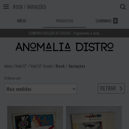
ROCK / VARIAÇÕES
INÍCIO
PRODUTOS
CARRINHO
0
COMPRO COLEÇÃO DE DISCOS - Pagamento a vista.
Início
/
Vinil 12''
/
Vinil 12'' Usado
/
Rock / Variações
Ordenar por
FILTRAR