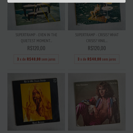
SUPERTRAMP - EVEN IN THE
SUPERTRAMP - CRISIS? WHAT
QUIETEST MOMENT...
CRISIS? VINIL...
R$120,00
R$120,00
3
x de
R$40,00
sem juros
3
x de
R$40,00
sem juros