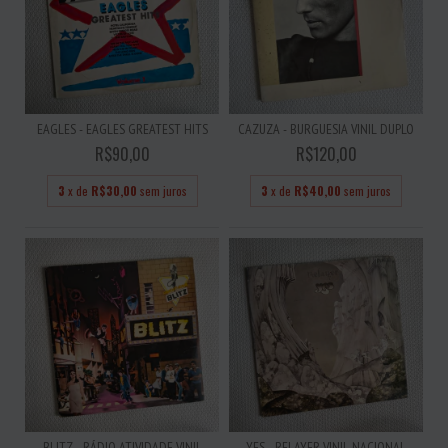
EAGLES - EAGLES GREATEST HITS
CAZUZA - BURGUESIA VINIL DUPLO
R$90,00
R$120,00
3
x de
R$30,00
sem juros
3
x de
R$40,00
sem juros
BLITZ - RÁDIO ATIVIDADE VINIL
YES - RELAYER VINIL NACIONAL