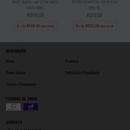
RAUL SEIXAS - HÁ 10 MIL ANOS
PETER FRAMPTON - I'M IN YOU
ATRÁS VINIL...
VINIL N...
R$175,00
R$70,00
3
x de
R$58,33
sem juros
3
x de
R$23,33
sem juros
NAVEGAÇÃO
Início
Produtos
Quem Somos
Política de Privacidade
Trocas e Devoluções
FORMAS DE ENVIO
CONTATO