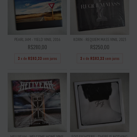
PEARL JAM - YIELD VINIL 2016
KORN - REQUIEM MASS VINIL 2023
R$280,00
R$250,00
3
x de
R$93,33
sem juros
3
x de
R$83,33
sem juros
HELLYEAH - WELCOME HOME VINIL
FOO FIGHTERS - THERE IS NOTHING