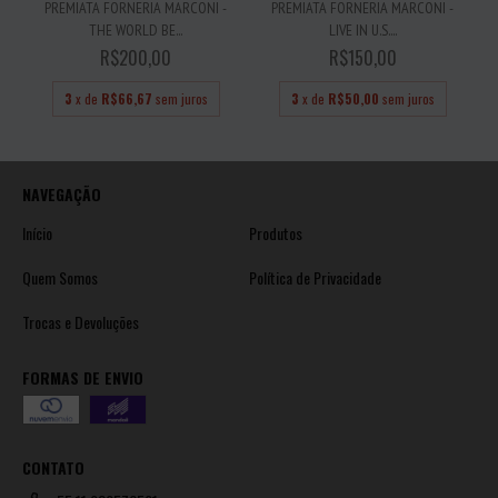
PREMIATA FORNERIA MARCONI -
PREMIATA FORNERIA MARCONI -
THE WORLD BE...
LIVE IN U.S....
R$200,00
R$150,00
3
x de
R$66,67
sem juros
3
x de
R$50,00
sem juros
NAVEGAÇÃO
Início
Produtos
Quem Somos
Política de Privacidade
Trocas e Devoluções
FORMAS DE ENVIO
CONTATO