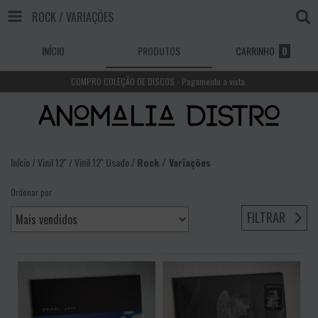
ROCK / VARIAÇÕES
INÍCIO
PRODUTOS
CARRINHO
0
COMPRO COLEÇÃO DE DISCOS - Pagamento a vista.
Início
/
Vinil 12''
/
Vinil 12'' Usado
/
Rock / Variações
Ordenar por
FILTRAR