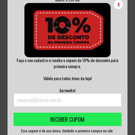
X
Faça o seu cadastro e receba o cupom de 10% de desconto para
primeira compra.
ACE FREHLEY - FREHLEY'S COMET
FREHLEY'S COMET - LIVE + 1 VINIL
VINIL...
BR...
Válido para todos itens da loja!
R$165,00
R$165,00
Aproveite!
3
x de
R$55,00
sem juros
3
x de
R$55,00
sem juros
RECEBER CUPOM
Esse cupom é de uso único, limitado a primeira compra no site.