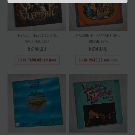
THE CULT - ELECTRIC VINIL
NAZARETH - RAMPANT VINIL
NACIONAL 1987
BRASIL 1975
R$150,00
R$140,00
3
x de
R$50,00
sem juros
3
x de
R$46,67
sem juros