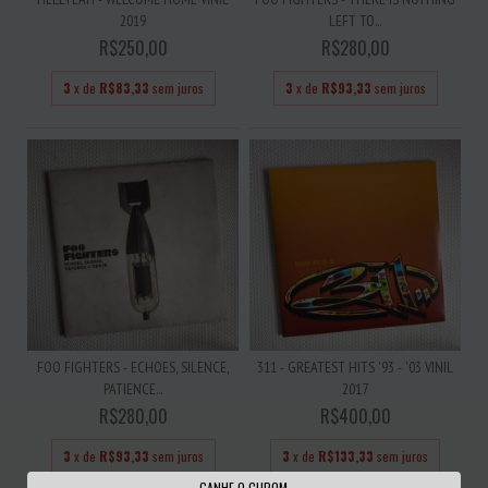
2019
LEFT TO...
R$250,00
R$280,00
3
x de
R$83,33
sem juros
3
x de
R$93,33
sem juros
FOO FIGHTERS - ECHOES, SILENCE,
311 - GREATEST HITS '93 - '03 VINIL
PATIENCE...
2017
R$280,00
R$400,00
3
x de
R$93,33
sem juros
3
x de
R$133,33
sem juros
GANHE O CUPOM