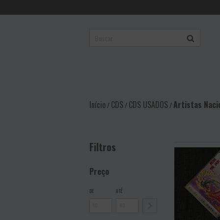
Início
CDS
CDS USADOS
Artistas Naci
/
/
/
Filtros
Preço
DE
ATÉ