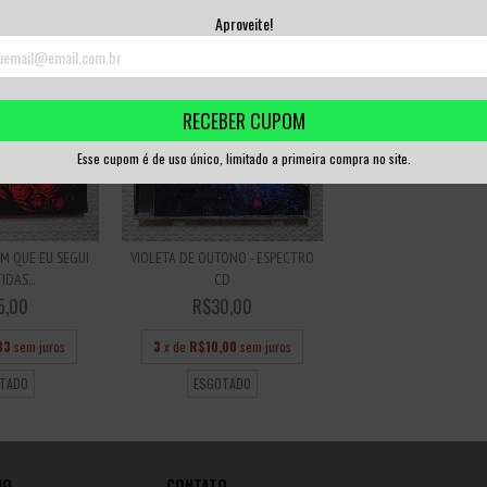
Aproveite!
RECEBER CUPOM
Esse cupom é de uso único, limitado a primeira compra no site.
EM QUE EU SEGUI
VIOLETA DE OUTONO - ESPECTRO
IDAS...
CD
5,00
R$30,00
33
sem juros
3
x de
R$10,00
sem juros
TADO
ESGOTADO
IO
CONTATO