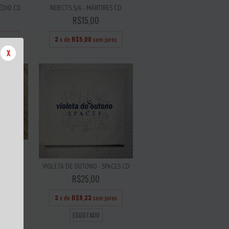
ÉDIO CD
REJECTS S/A - MÁRTIRES CD
R$15,00
juros
3
x de
R$5,00
sem juros
X
LIDADES
VIOLETA DE OUTONO - SPACES CD
R$25,00
juros
3
x de
R$8,33
sem juros
ESGOTADO