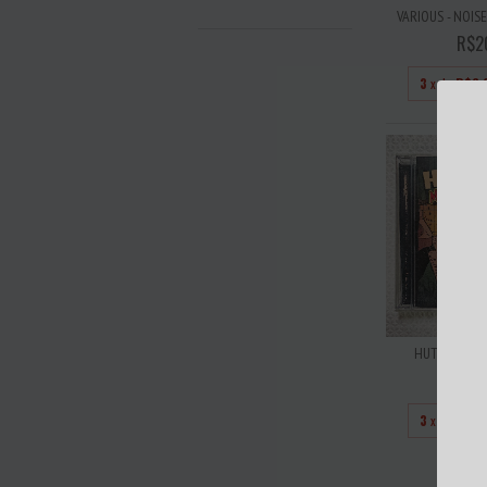
VARIOUS - NOISE
R$2
3
x de
R$6,
HUTT - MON
R$2
3
x de
R$8,
ESGO