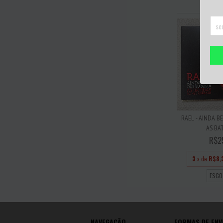
RAEL - AINDA B
AS BAT
R$2
3
x de
R$8,
ESGO
NAVEGAÇÃO
FORMAS DE ENV