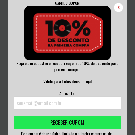
GANHE O CUPOM
X
Faça o seu cadastro e receba o cupom de 10% de desconto para
primeira compra.
ZUMBIS DO ESPAÇO - PESADELO
ZUMBIS DO ESPAÇO - PESADELO
BRASILEIRO V...
BRASILEIRO V...
Válido para todos itens da loja!
R$180,00
R$180,00
Aproveite!
3
x de
R$60,00
sem juros
3
x de
R$60,00
sem juros
RECEBER CUPOM
Esse cupom é de uso único, limitado a primeira compra no site.