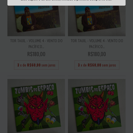
TOR TAUIL - VOLUME 4 - VENTO DO
TOR TAUIL - VOLUME 4 - VENTO DO
PACÍFICO...
PACÍFICO...
R$180,00
R$180,00
3
x de
R$60,00
sem juros
3
x de
R$60,00
sem juros