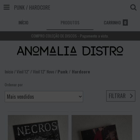
PUNK / HARDCORE
INÍCIO
PRODUTOS
CARRINHO
0
COMPRO COLEÇÃO DE DISCOS - Pagamento a vista.
Início
/
Vinil 12''
/
Vinil 12'' Novo
/
Punk / Hardcore
Ordenar por
FILTRAR