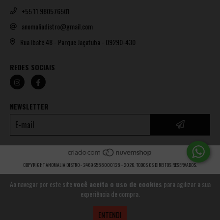
+55 11 980576501
anomaliadistro@gmail.com
Rua Ibaté 48 - Parque Jaçatuba - 09290-430
REDES SOCIAIS
NEWSLETTER
COPYRIGHT ANOMALIA DISTRO - 24696588000128 - 2026. TODOS OS DIREITOS RESERVADOS.
Ao navegar por este site
você aceita o uso de cookies
para agilizar a sua
experiência de compra.
ENTENDI