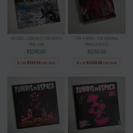
NECROS - CONQUEST FOR DEATH
THE 4 SKINS - THE ORIGINAL
VINIL 2006
SINGLES BOX S...
R$240,00
R$750,00
3
x de
R$80,00
sem juros
3
x de
R$250,00
sem juros