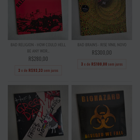
BAD RELIGION - HOW COULD HELL
BAD BRAINS - RISE VINIL NOVO
BE ANY WOR...
R$300,00
R$280,00
3
x de
R$100,00
sem juros
3
x de
R$93,33
sem juros