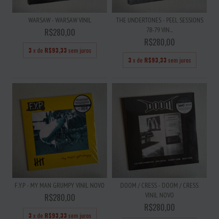
WARSAW - WARSAW VINIL
THE UNDERTONES - PEEL SESSIONS
78-79 VIN...
R$280,00
R$280,00
3
x de
R$93,33
sem juros
3
x de
R$93,33
sem juros
F.Y.P - MY MAN GRUMPY VINIL NOVO
DOOM / CRESS - DOOM / CRESS
VINIL NOVO
R$280,00
R$280,00
3
x de
R$93,33
sem juros