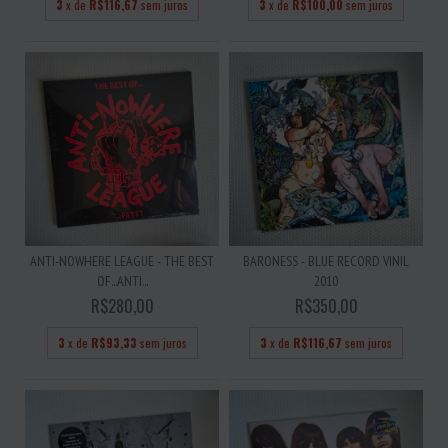
3
x de
R$116,67
sem juros
3
x de
R$100,00
sem juros
ANTI-NOWHERE LEAGUE - THE BEST
BARONESS - BLUE RECORD VINIL
OF...ANTI...
2010
R$280,00
R$350,00
3
x de
R$93,33
sem juros
3
x de
R$116,67
sem juros