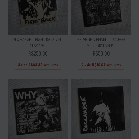
DISCHARGE – FIGHT BACK VINIL
HELVETIN VIEMÄRIT – KAUHEA
CLAY 1980
MELU OKSENNUS...
R$250,00
R$50,00
3
x de
R$83,33
sem juros
3
x de
R$16,67
sem juros