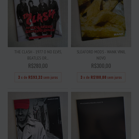
THE CLASH - 1977 O NO ELVIS,
SLEAFORD MODS - WANK VINIL
BEATLES OR...
NOVO
R$280,00
R$300,00
3
x de
R$93,33
sem juros
3
x de
R$100,00
sem juros