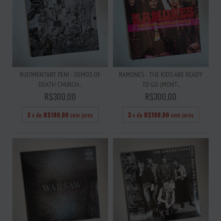
RUDIMENTARY PENI - DEMOS OF
RAMONES - THE KIDS ARE READY
DEATH CHURCH...
TO GO (MONT...
R$300,00
R$300,00
3
x de
R$100,00
sem juros
3
x de
R$100,00
sem juros