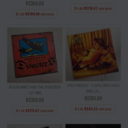
R$300,00
3
x de
R$116,67
sem juros
3
x de
R$100,00
sem juros
OVOS PRESLEY - A DATE WITH OVOS
ROGER MIRET AND THE DISASTERS
VINIL CO...
- S/T VINI...
R$190,00
R$350,00
3
x de
R$63,33
sem juros
3
x de
R$116,67
sem juros