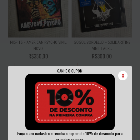
MISFITS – AMERICAN PSYCHO VINIL
GOGOL BORDELLO – SOLIDARITINE
NOVO
VINIL LACR...
R$350,00
R$300,00
3
x de
R$116,67
sem juros
3
x de
R$100,00
sem juros
GANHE O CUPOM
X
Faça o seu cadastro e receba o cupom de 10% de desconto para
primeira compra.