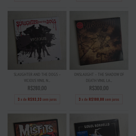
SLAUGHTER AND THE DOGS –
ONSLAUGHT – THE SHADOW OF
VICIOUS VINIL N...
DEATH VINIL LA...
R$280,00
R$300,00
3
x de
R$93,33
sem juros
3
x de
R$100,00
sem juros