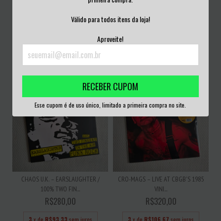
EXTREME NOISE TERROR –
EXTREME NOISE TERROR /
Válido para todos itens da loja!
PHONOPHOBIA VINIL...
FILTHKICK – IN IT...
R$280,00
R$280,00
Aproveite!
3
x de
R$93,33
sem juros
3
x de
R$93,33
sem juros
RECEBER CUPOM
Esse cupom é de uso único, limitado a primeira compra no site.
CHAOS U.K. – EARSLAUGHTER /
CRO-MAGS – LIVE AT CBGB'S 1985
100% TWO FIN...
VINI...
R$280,00
R$320,00
3
x de
R$93,33
sem juros
3
x de
R$106,67
sem juros