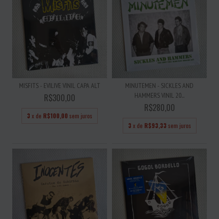
MISFITS - EVILIVE VINIL CAPA ALT
MINUTEMEN - SICKLES AND
HAMMERS VINIL 20...
R$300,00
R$280,00
3
x de
R$100,00
sem juros
3
x de
R$93,33
sem juros