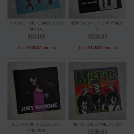
MUKEKA DI RATO - BOIADA SUICIDA
JERRY'S KIDS - IS THIS MY WORLD?
VINIL LA...
VI...
R$170,00
R$230,00
3
x de
R$56,67
sem juros
3
x de
R$76,67
sem juros
JOEY RAMONE - A CLOSER LOOK
MISFITS - EVILIVE VINIL LACRADO
VINIL NOVO
R$350,00