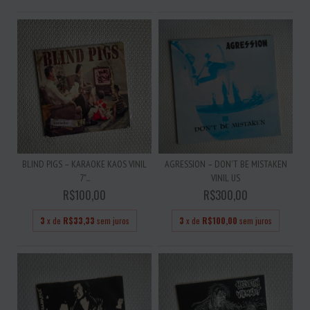
BLIND PIGS – KARAOKE KAOS VINIL
AGRESSION – DON'T BE MISTAKEN
7"...
VINIL US
R$100,00
R$300,00
3
x de
R$33,33
sem juros
3
x de
R$100,00
sem juros