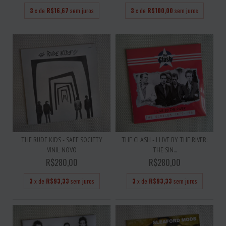
3
x de
R$16,67
sem juros
3
x de
R$100,00
sem juros
THE RUDE KIDS - SAFE SOCIETY
THE CLASH - I LIVE BY THE RIVER:
VINIL NOVO
THE SIN...
R$280,00
R$280,00
3
x de
R$93,33
sem juros
3
x de
R$93,33
sem juros