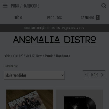
PUNK / HARDCORE
INÍCIO
PRODUTOS
CARRINHO
0
COMPRO COLEÇÃO DE DISCOS - Pagamento a vista.
Início
/
Vinil 12''
/
Vinil 12'' Novo
/
Punk / Hardcore
Ordenar por
FILTRAR