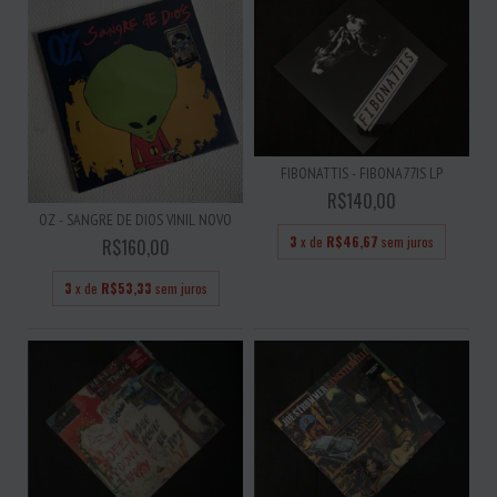
FIBONATTIS - FIBONA77IS LP
R$140,00
OZ - SANGRE DE DIOS VINIL NOVO
3
x de
R$46,67
sem juros
R$160,00
3
x de
R$53,33
sem juros