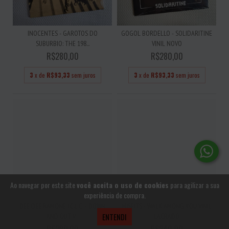
INOCENTES - GAROTOS DO
GOGOL BORDELLO - SOLIDARITINE
SUBURBIO: THE 198...
VINIL NOVO
R$280,00
R$280,00
3
x de
R$93,33
sem juros
3
x de
R$93,33
sem juros
Ao navegar por este site
você aceita o uso de cookies
para agilizar a sua
experiência de compra.
DEE DEE RAMONE I.C.L.C. - DOWN
MISFITS - WALK AMONG YOU VINIL
ENTENDI
AND OUT V...
LACRADO