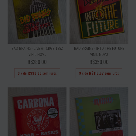
BAD BRAINS - LIVE AT CBGB 1982
BAD BRAINS - INTO THE FUTURE
VINIL NOV...
VINIL NOVO
R$280,00
R$350,00
3
x de
R$93,33
sem juros
3
x de
R$116,67
sem juros