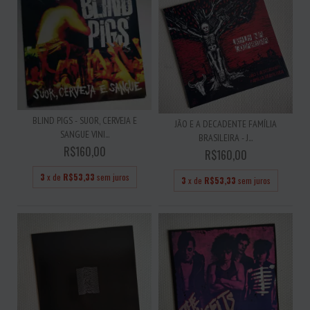
BLIND PIGS - SUOR, CERVEJA E
JÃO E A DECADENTE FAMÍLIA
SANGUE VINI...
BRASILEIRA - J...
R$160,00
R$160,00
3
x de
R$53,33
sem juros
3
x de
R$53,33
sem juros