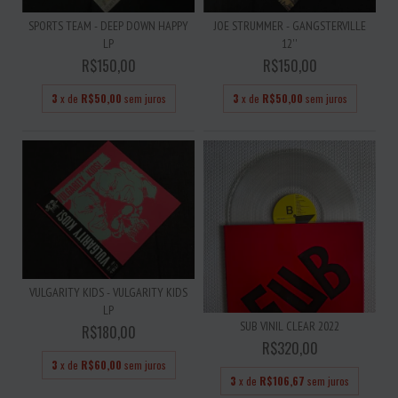
SPORTS TEAM - DEEP DOWN HAPPY
JOE STRUMMER - GANGSTERVILLE
LP
12''
R$150,00
R$150,00
3
x de
R$50,00
sem juros
3
x de
R$50,00
sem juros
VULGARITY KIDS - VULGARITY KIDS
LP
SUB VINIL CLEAR 2022
R$180,00
R$320,00
3
x de
R$60,00
sem juros
3
x de
R$106,67
sem juros