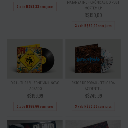
MATANZA INC - CRÔNICAS DO POST
3
x de
R$53,33
sem juros
MORTEM LP
R$150,00
3
x de
R$50,00
sem juros
D.R.I. - THRASH ZONE VINIL NOVO
RATOS DE PORÃO - "FEIJOADA
LACRADO
ACIDENTE...
R$199,99
R$249,99
3
x de
R$66,66
sem juros
3
x de
R$83,33
sem juros