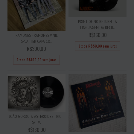
POINT OF NO RETURN - A
LINGUAGEM DA RECU...
R$160,00
RAMONES - RAMONES VINIL
SPLATTER CAPA CO...
3
x de
R$53,33
sem juros
R$300,00
3
x de
R$100,00
sem juros
JOÃO GORDO & ASTEROIDES TRIO -
S/T V...
R$160,00