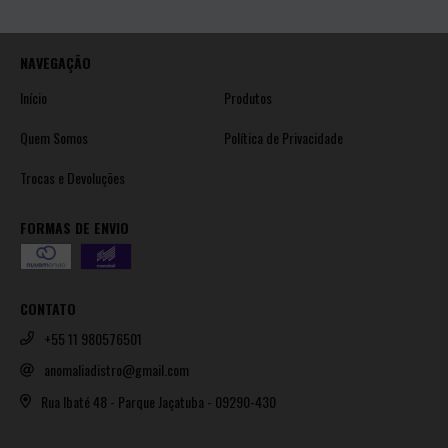
NAVEGAÇÃO
Início
Produtos
Quem Somos
Política de Privacidade
Trocas e Devoluções
FORMAS DE ENVIO
CONTATO
+55 11 980576501
anomaliadistro@gmail.com
Rua Ibaté 48 - Parque Jaçatuba - 09290-430