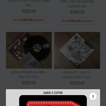
BÚFALOS D'ÁGUA - HUNGRY SHARK
PAURA - FIRST RELEASE VINIL
VINIL...
LACRADO 2022
R$150,00
R$190,00
3
x de
R$50,00
sem juros
3
x de
R$63,33
sem juros
INTENSE MANNER OF LIVING -
ANIHILATED - PATH TO
SELECTED TRAC...
DESTRUCTION LP LACR...
R$150,00
R$230,00
3
x de
R$50,00
sem juros
3
x de
R$76,67
sem juros
GANHE O CUPOM
X