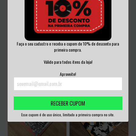
Faça o seu cadastro e receba o cupom de 10% de desconto para
FLEMA - EL EXCESO Y/O ABUSO DE
primeira compra.
THE NEW YORK DOLLS / ACTRESS -
DROGAS Y...
ACTRESS:...
R$250,00
Válido para todos itens da loja!
R$250,00
3
x de
R$83,33
sem juros
Aproveite!
3
x de
R$83,33
sem juros
RECEBER CUPOM
Esse cupom é de uso único, limitado a primeira compra no site.