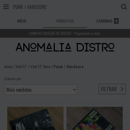
PUNK / HARDCORE
INÍCIO
PRODUTOS
CARRINHO
0
COMPRO COLEÇÃO DE DISCOS - Pagamento a vista.
Início
/
Vinil 12''
/
Vinil 12'' Novo
/
Punk / Hardcore
Ordenar por
FILTRAR