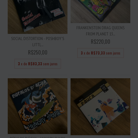
FRANKENSTEIN DRAG QUEENS
FROM PLANET 13...
SOCIAL DISTORTION - POSHBOY'S
R$220,00
LITTL...
R$250,00
3
x de
R$73,33
sem juros
3
x de
R$83,33
sem juros