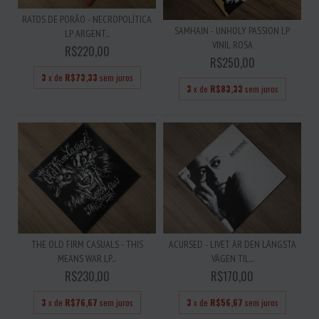
RATOS DE PORÃO - NECROPOLÍTICA
SAMHAIN - UNHOLY PASSION LP
LP ARGENT...
VINIL ROSA
R$220,00
R$250,00
3
x de
R$73,33
sem juros
3
x de
R$83,33
sem juros
THE OLD FIRM CASUALS - THIS
ACURSED - LIVET ÄR DEN LÄNGSTA
MEANS WAR LP...
VÄGEN TIL...
R$230,00
R$170,00
3
x de
R$76,67
sem juros
3
x de
R$56,67
sem juros