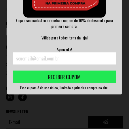
Trocas e Devoluções
Faça o seu cadastro e receba o cupom de 10% de desconto para
FORMAS DE ENVIO
primeira compra.
Válido para todos itens da loja!
CONTATO
Aproveite!
+55 11 980576501
anomaliadistro@gmail.com
Rua Ibaté 48 - Parque Jaçatuba - 09290-430
RECEBER CUPOM
Esse cupom é de uso único, limitado a primeira compra no site.
REDES SOCIAIS
NEWSLETTER