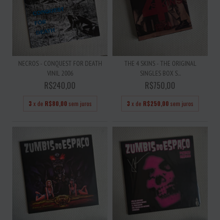
NECROS - CONQUEST FOR DEATH
THE 4 SKINS - THE ORIGINAL
VINIL 2006
SINGLES BOX S...
R$240,00
R$750,00
3
x de
R$80,00
sem juros
3
x de
R$250,00
sem juros