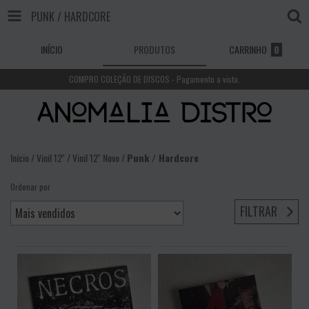
PUNK / HARDCORE
INÍCIO
PRODUTOS
CARRINHO
0
COMPRO COLEÇÃO DE DISCOS - Pagamento a vista.
Início
/
Vinil 12''
/
Vinil 12'' Novo
/
Punk / Hardcore
Ordenar por
FILTRAR