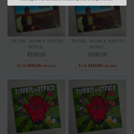
TOR TAUIL - VOLUME 4 - VENTO DO
TOR TAUIL - VOLUME 4 - VENTO DO
PACÍFICO...
PACÍFICO...
R$180,00
R$180,00
3
x de
R$60,00
sem juros
3
x de
R$60,00
sem juros