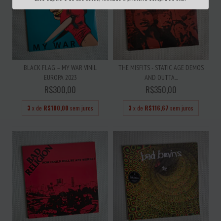
BLACK FLAG – MY WAR VINIL
THE MISFITS - STATIC AGE DEMOS
EUROPA 2023
AND OUTTA...
R$300,00
R$350,00
3
x de
R$100,00
sem juros
3
x de
R$116,67
sem juros