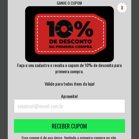
GANHE O CUPOM
X
Faça o seu cadastro e receba o cupom de 10% de desconto para
primeira compra.
CHAOS U.K. – EARSLAUGHTER /
CRO-MAGS – LIVE AT CBGB'S 1985
100% TWO FIN...
VINI...
Válido para todos itens da loja!
R$280,00
R$320,00
Aproveite!
3
x de
R$93,33
sem juros
3
x de
R$106,67
sem juros
RECEBER CUPOM
Esse cupom é de uso único, limitado a primeira compra no site.