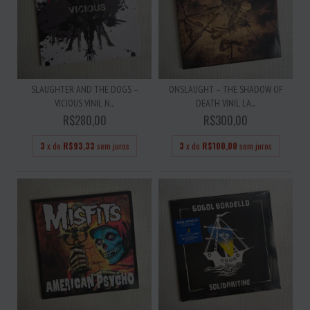
SLAUGHTER AND THE DOGS –
ONSLAUGHT – THE SHADOW OF
VICIOUS VINIL N...
DEATH VINIL LA...
R$280,00
R$300,00
3
x de
R$93,33
sem juros
3
x de
R$100,00
sem juros