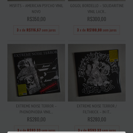
MISFITS – AMERICAN PSYCHO VINIL
GOGOL BORDELLO – SOLIDARITINE
NOVO
VINIL LACR...
R$350,00
R$300,00
3
x de
R$116,67
sem juros
3
x de
R$100,00
sem juros
EXTREME NOISE TERROR –
EXTREME NOISE TERROR /
PHONOPHOBIA VINIL...
FILTHKICK – IN IT...
R$280,00
R$280,00
3
x de
R$93,33
sem juros
3
x de
R$93,33
sem juros