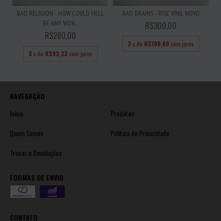
BAD RELIGION - HOW COULD HELL
BAD BRAINS - RISE VINIL NOVO
BE ANY WOR...
R$300,00
R$280,00
3
x de
R$100,00
sem juros
3
x de
R$93,33
sem juros
NAVEGAÇÃO
Início
Produtos
Quem Somos
Política de Privacidade
Trocas e Devoluções
FORMAS DE ENVIO
CONTATO