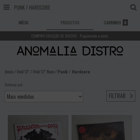
PUNK / HARDCORE
INÍCIO
PRODUTOS
CARRINHO
0
COMPRO COLEÇÃO DE DISCOS - Pagamento a vista.
Início
/
Vinil 12''
/
Vinil 12'' Novo
/
Punk / Hardcore
Ordenar por
FILTRAR