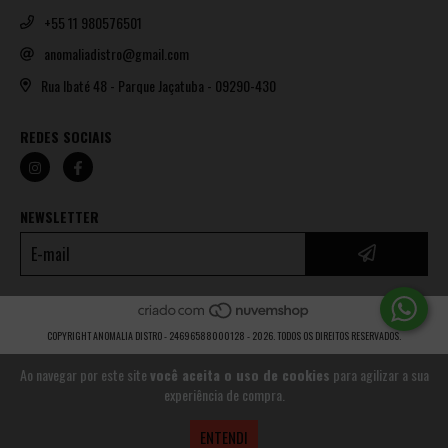
+55 11 980576501
anomaliadistro@gmail.com
Rua Ibaté 48 - Parque Jaçatuba - 09290-430
REDES SOCIAIS
NEWSLETTER
COPYRIGHT ANOMALIA DISTRO - 24696588000128 - 2026. TODOS OS DIREITOS RESERVADOS.
Ao navegar por este site
você aceita o uso de cookies
para agilizar a sua
experiência de compra.
ENTENDI