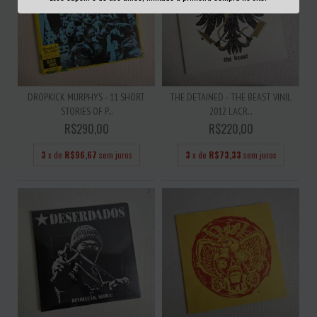
DROPKICK MURPHYS - 11 SHORT
THE DETAINED - THE BEAST VINIL
STORIES OF P...
2012 LACR...
R$290,00
R$220,00
3
x de
R$96,67
sem juros
3
x de
R$73,33
sem juros