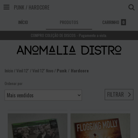
PUNK / HARDCORE
INÍCIO
PRODUTOS
CARRINHO
0
COMPRO COLEÇÃO DE DISCOS - Pagamento a vista.
Início
/
Vinil 12''
/
Vinil 12'' Novo
/
Punk / Hardcore
Ordenar por
FILTRAR