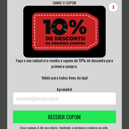
GANHE O CUPOM
X
Faça o seu cadastro e receba o cupom de 10% de desconto para
primeira compra.
CITY SAINTS - KICKING ASS FOR
CITY SAINTS - KICKING ASS FOR
THE WORKIN...
THE WORKIN...
Válido para todos itens da loja!
R$220,00
R$220,00
Aproveite!
3
x de
R$73,33
sem juros
3
x de
R$73,33
sem juros
RECEBER CUPOM
Esse cupom é de uso único, limitado a primeira compra no site.