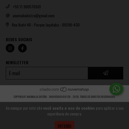
+55 11 980576501
anomaliadistro@gmail.com
Rua Ibaté 48 - Parque Jaçatuba - 09290-430
REDES SOCIAIS
NEWSLETTER
COPYRIGHT ANOMALIA DISTRO - 24696588000128 - 2026. TODOS OS DIREITOS RESERVADOS.
Ao navegar por este site
você aceita o uso de cookies
para agilizar a sua
experiência de compra.
ENTENDI