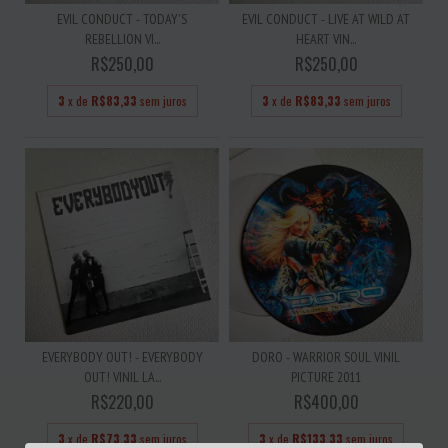
EVIL CONDUCT - TODAY'S
EVIL CONDUCT - LIVE AT WILD AT
REBELLION VI...
HEART VIN...
R$250,00
R$250,00
3
x de
R$83,33
sem juros
3
x de
R$83,33
sem juros
EVERYBODY OUT! - EVERYBODY
DORO - WARRIOR SOUL VINIL
OUT! VINIL LA...
PICTURE 2011
R$220,00
R$400,00
3
x de
R$73,33
sem juros
3
x de
R$133,33
sem juros