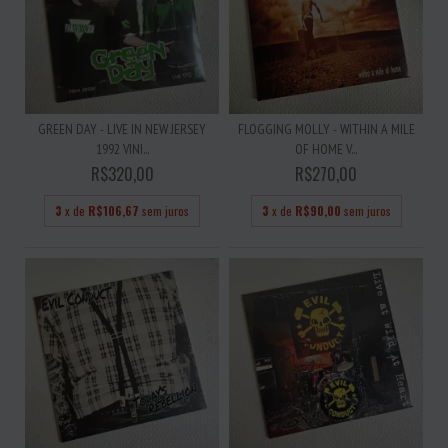
GREEN DAY - LIVE IN NEW JERSEY
FLOGGING MOLLY - WITHIN A MILE
1992 VINI...
OF HOME V...
R$320,00
R$270,00
3
x de
R$106,67
sem juros
3
x de
R$90,00
sem juros