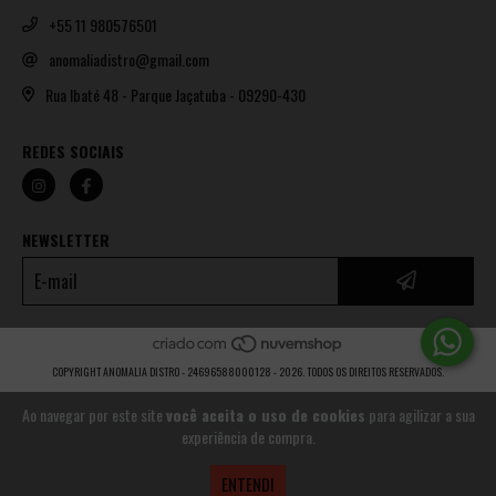
+55 11 980576501
anomaliadistro@gmail.com
Rua Ibaté 48 - Parque Jaçatuba - 09290-430
REDES SOCIAIS
NEWSLETTER
COPYRIGHT ANOMALIA DISTRO - 24696588000128 - 2026. TODOS OS DIREITOS RESERVADOS.
Ao navegar por este site
você aceita o uso de cookies
para agilizar a sua
experiência de compra.
ENTENDI