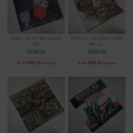
APURTU - TIK TAK VINIL LACRADO
ANTI-FLAG - THE GENERAL STRIKE
2012
VINIL LAC...
R$160,00
R$280,00
3
x de
R$53,33
sem juros
3
x de
R$93,33
sem juros