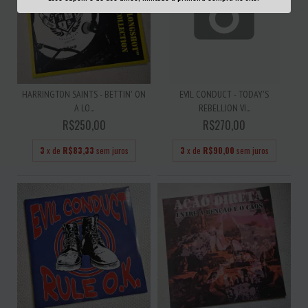
HARRINGTON SAINTS - BETTIN' ON
EVIL CONDUCT - TODAY'S
A LO...
REBELLION VI...
R$250,00
R$270,00
3
x de
R$83,33
sem juros
3
x de
R$90,00
sem juros