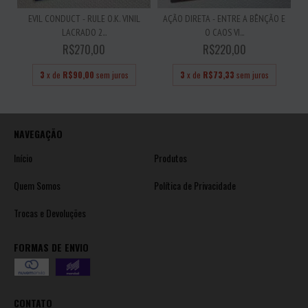
EVIL CONDUCT - RULE O.K. VINIL
AÇÃO DIRETA - ENTRE A BÊNÇÃO E
LACRADO 2...
O CAOS VI...
R$270,00
R$220,00
3
x de
R$90,00
sem juros
3
x de
R$73,33
sem juros
NAVEGAÇÃO
Início
Produtos
Quem Somos
Política de Privacidade
Trocas e Devoluções
FORMAS DE ENVIO
CONTATO