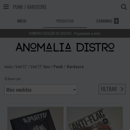
PUNK / HARDCORE
INÍCIO
PRODUTOS
CARRINHO
0
COMPRO COLEÇÃO DE DISCOS - Pagamento a vista.
Início
/
Vinil 12''
/
Vinil 12'' Novo
/
Punk / Hardcore
Ordenar por
FILTRAR