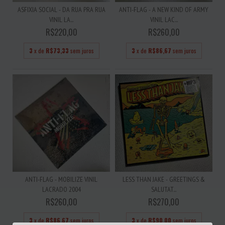
ASFIXIA SOCIAL - DA RUA PRA RUA
ANTI-FLAG - A NEW KIND OF ARMY
VINIL LA...
VINIL LAC...
R$220,00
R$260,00
3
x de
R$73,33
sem juros
3
x de
R$86,67
sem juros
ANTI-FLAG - MOBILIZE VINIL
LESS THAN JAKE - GREETINGS &
LACRADO 2004
SALUTAT...
R$260,00
R$270,00
3
x de
R$86,67
sem juros
3
x de
R$90,00
sem juros