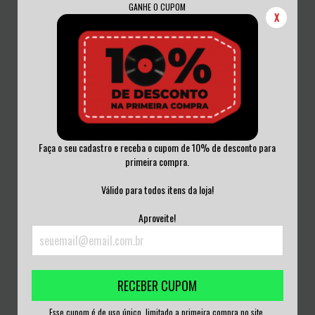
GANHE O CUPOM
X
Faça o seu cadastro e receba o cupom de 10% de desconto para
primeira compra.
COLD FEELINGS - AMERICAN
HARRINGTON SAINTS - PRIDE &
INDUSTRY VINIL...
TRADITIO...
Válido para todos itens da loja!
R$150,00
R$250,00
Aproveite!
3
x de
R$50,00
sem juros
3
x de
R$83,33
sem juros
RECEBER CUPOM
Esse cupom é de uso único, limitado a primeira compra no site.