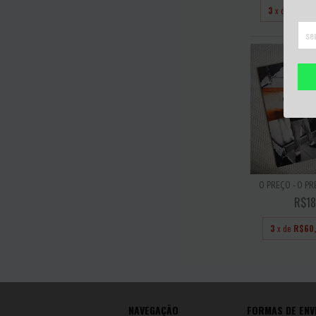
3
x de
R$100
O PREÇO - O PR
R$18
3
x de
R$60
NAVEGAÇÃO
FORMAS DE ENV