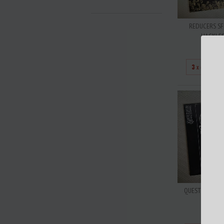
REDUCERS SF 
HACKLES V
R$28
3
x de
R$93
QUESTIONS - PU
SOCIET
R$30