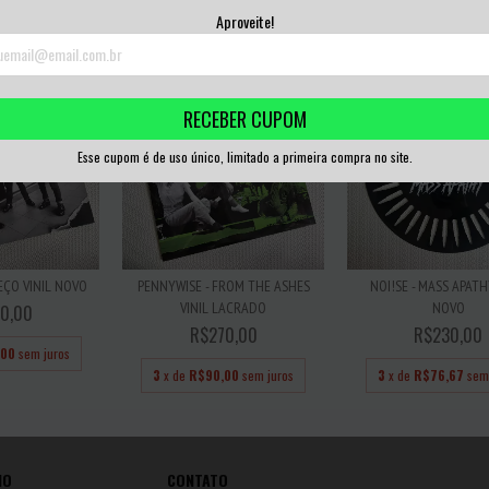
,00
sem juros
Aproveite!
RECEBER CUPOM
Esse cupom é de uso único, limitado a primeira compra no site.
EÇO VINIL NOVO
PENNYWISE - FROM THE ASHES
NOI!SE - MASS APATH
VINIL LACRADO
NOVO
0,00
R$270,00
R$230,00
,00
sem juros
3
x de
R$90,00
sem juros
3
x de
R$76,67
sem
IO
CONTATO