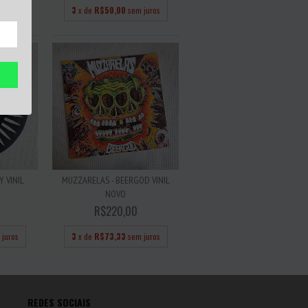
3
x de
R$50,00
sem juros
Y VINIL
MUZZARELAS - BEERGOD VINIL
NOVO
R$220,00
 juros
3
x de
R$73,33
sem juros
REDES SOCIAIS