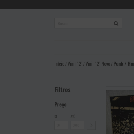
Início
Vinil 12''
Vinil 12'' Novo
Punk / Ha
/
/
/
Filtros
Preço
DE
ATÉ