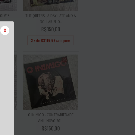
WOLVES -
THE QUEERS - A DAY LATE AND A
DOLLAR SHO...
R$350,00
X
 juros
3
x de
R$116,67
sem juros
LORIDO
O INIMIGO - CONTRARIEDADE
VINIL NOVO 201...
R$150,00
 juros