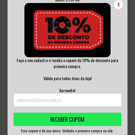
X
Faça o seu cadastro e receba o cupom de 10% de desconto para
primeira compra.
ENGLISH DOGS - WHERE LEGEND
ADOLESCENTS - BALBOA FUN*ZONE
Válido para todos itens da loja!
BEGAN VINIL...
VINIL BRAS...
R$150,00
R$170,00
Aproveite!
3
x de
R$50,00
sem juros
3
x de
R$56,67
sem juros
RECEBER CUPOM
Esse cupom é de uso único, limitado a primeira compra no site.