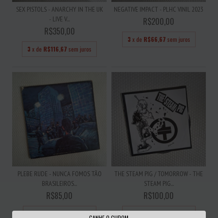
SEX PISTOLS - ANARCHY IN THE UK
NEGATIVE IMPACT - PLHC VINIL 2023
- LIVE V...
R$200,00
R$350,00
3
x de
R$66,67
sem juros
3
x de
R$116,67
sem juros
PLEBE RUDE - NUNCA FOMOS TÃO
THE STEAM PIG / TOMORROW - THE
BRASILEIROS...
STEAM PIG...
R$85,00
R$100,00
3
x de
R$28,33
sem juros
3
x de
R$33,33
sem juros
GANHE O CUPOM