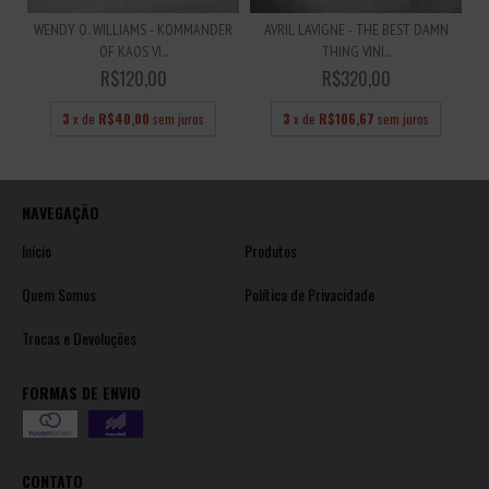
WENDY O. WILLIAMS - KOMMANDER
AVRIL LAVIGNE - THE BEST DAMN
OF KAOS VI...
THING VINI...
R$120,00
R$320,00
3
x de
R$40,00
sem juros
3
x de
R$106,67
sem juros
NAVEGAÇÃO
Início
Produtos
Quem Somos
Política de Privacidade
Trocas e Devoluções
FORMAS DE ENVIO
CONTATO