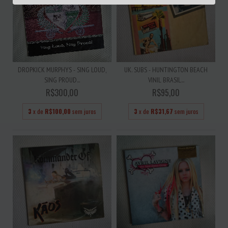
DROPKICK MURPHYS - SING LOUD,
UK. SUBS - HUNTINGTON BEACH
SING PROUD...
VINIL BRASIL...
R$300,00
R$95,00
3
x de
R$100,00
sem juros
3
x de
R$31,67
sem juros