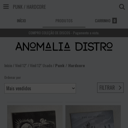
PUNK / HARDCORE
INÍCIO
PRODUTOS
CARRINHO
0
COMPRO COLEÇÃO DE DISCOS - Pagamento a vista.
Início
/
Vinil 12''
/
Vinil 12'' Usado
/
Punk / Hardcore
Ordenar por
FILTRAR