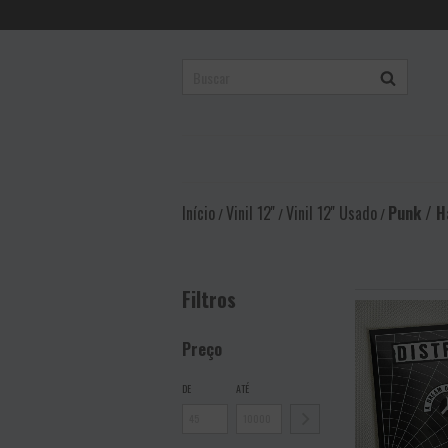
Início
Vinil 12''
Vinil 12'' Usado
Punk / H
/
/
/
Filtros
Preço
DE
ATÉ