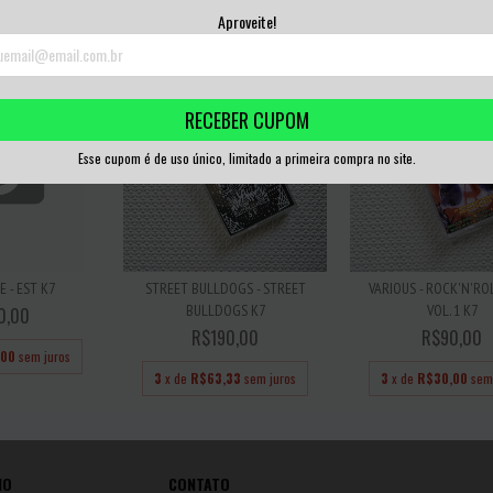
,33
sem juros
3
x de
R$166,67
sem juros
3
x de
R$50,00
sem
Aproveite!
RECEBER CUPOM
Esse cupom é de uso único, limitado a primeira compra no site.
E - EST K7
STREET BULLDOGS - STREET
VARIOUS - ROCK'N'ROL
BULLDOGS K7
VOL. 1 K7
0,00
R$190,00
R$90,00
,00
sem juros
3
x de
R$63,33
sem juros
3
x de
R$30,00
sem
IO
CONTATO