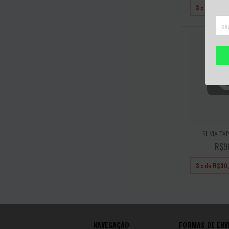
3
x de
R$83
SILVIA TAP
R$9
3
x de
R$30
NAVEGAÇÃO
FORMAS DE ENV