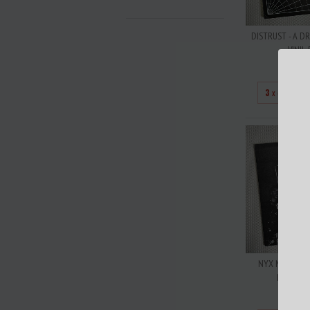
DISTRUST - A D
VINIL 
R$25
3
x de
R$83
NYX NEGATIV 
PUNKS 198
R$25