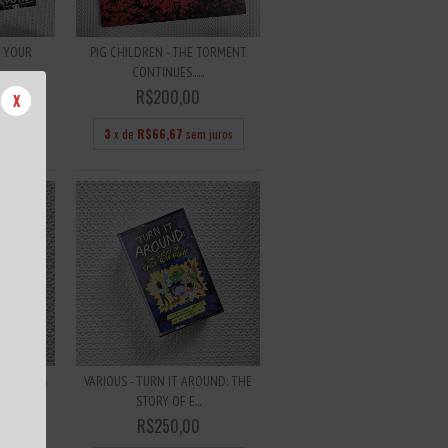
K YOUR
PIG CHILDREN - THE TORMENT
.
CONTINUES......
R$200,00
X
 juros
3
x de
R$66,67
sem juros
MONSTROS
VARIOUS - TURN IT AROUND: THE
.
STORY OF E...
R$250,00