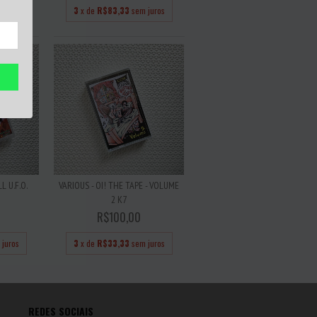
 juros
3
x de
R$83,33
sem juros
L U.F.O.
VARIOUS - OI! THE TAPE - VOLUME
2 K7
R$100,00
 juros
3
x de
R$33,33
sem juros
REDES SOCIAIS