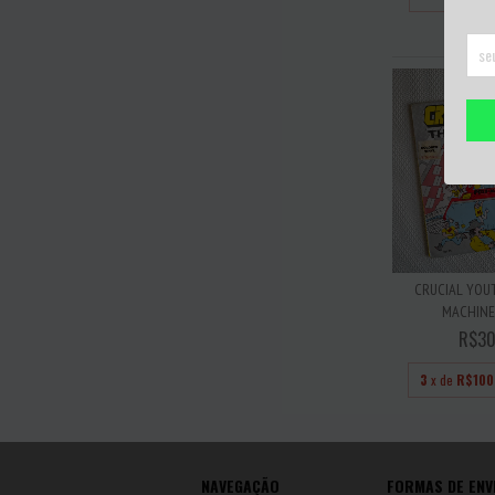
CRUCIAL YOUT
MACHINE V
R$30
3
x de
R$100
NAVEGAÇÃO
FORMAS DE ENV