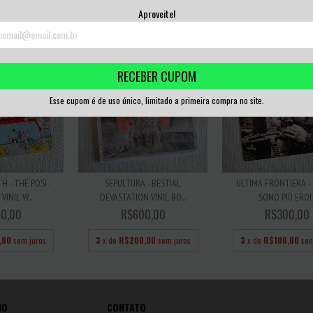
3
x de
R$60,00
sem juros
3
x de
R$76,67
sem
Aproveite!
RECEBER CUPOM
Esse cupom é de uso único, limitado a primeira compra no site.
H - THE POSI-
SEPULTURA - BESTIAL
ULTIMA FRONTIERA -
INIL W...
DEVASTATION VINIL BO...
SONO PIÙ EROI..
0,00
R$600,00
R$300,00
,00
sem juros
3
x de
R$200,00
sem juros
3
x de
R$100,00
sem
IO
CONTATO