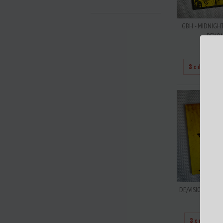
GBH - MIDNIGH
BEYOND..
R$60
3
x de
R$200
DE/VISION - BEST 
R$35
3
x de
R$116