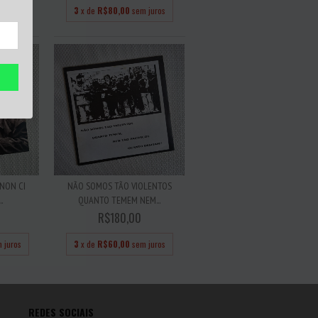
 juros
3
x de
R$80,00
sem juros
 NON CI
NÃO SOMOS TÃO VIOLENTOS
.
QUANTO TEMEM NEM...
R$180,00
 juros
3
x de
R$60,00
sem juros
REDES SOCIAIS