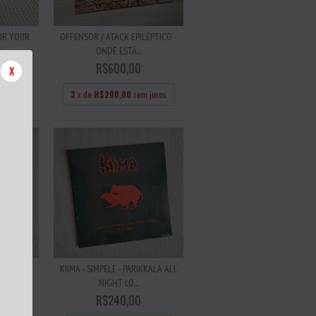
FOR YOUR
OFFENSOR / ATACK EPILÉPTICO -
..
ONDE ESTÁ...
R$600,00
X
 juros
3
x de
R$200,00
sem juros
YES -
KIIMA - SIMPELE - PARIKKALA ALL
C...
NIGHT LO...
R$240,00