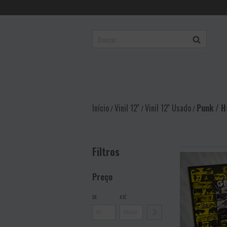
Início
Vinil 12''
Vinil 12'' Usado
Punk / H
/
/
/
Filtros
Preço
DE
ATÉ