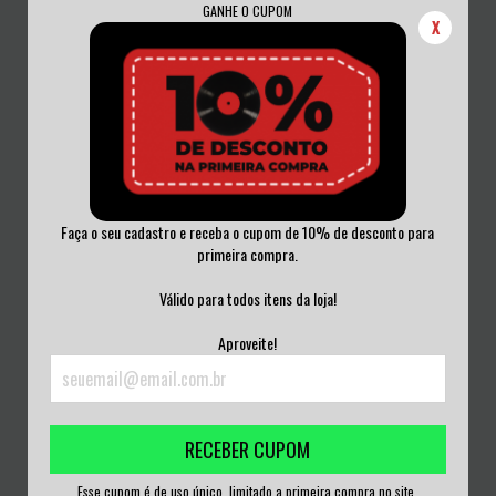
GANHE O CUPOM
X
Faça o seu cadastro e receba o cupom de 10% de desconto para
primeira compra.
DOLPHINS ON DRUGS - DOLPHINS
DESGRACIA - CRER OU NÃO CRER
ON DRUGS K7
K7
Válido para todos itens da loja!
R$80,00
R$50,00
Aproveite!
3
x de
R$26,67
sem juros
3
x de
R$16,67
sem juros
RECEBER CUPOM
Esse cupom é de uso único, limitado a primeira compra no site.