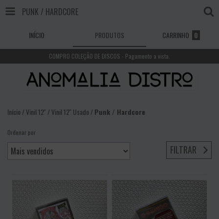
PUNK / HARDCORE
INÍCIO
PRODUTOS
CARRINHO
0
COMPRO COLEÇÃO DE DISCOS - Pagamento a vista.
Início
/
Vinil 12''
/
Vinil 12'' Usado
/
Punk / Hardcore
Ordenar por
FILTRAR