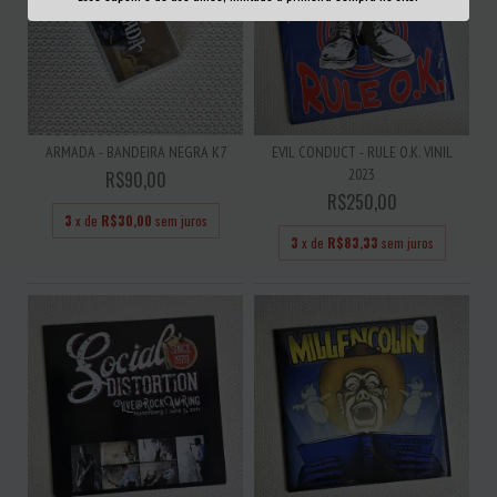
ARMADA - BANDEIRA NEGRA K7
EVIL CONDUCT - RULE O.K. VINIL
2023
R$90,00
R$250,00
3
x de
R$30,00
sem juros
3
x de
R$83,33
sem juros