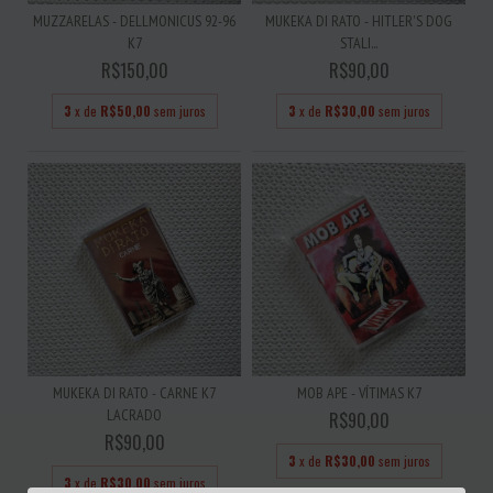
MUZZARELAS - DELLMONICUS 92-96
MUKEKA DI RATO - HITLER'S DOG
K7
STALI...
R$150,00
R$90,00
3
x de
R$50,00
sem juros
3
x de
R$30,00
sem juros
MUKEKA DI RATO - CARNE K7
MOB APE - VÍTIMAS K7
LACRADO
R$90,00
R$90,00
3
x de
R$30,00
sem juros
3
x de
R$30,00
sem juros