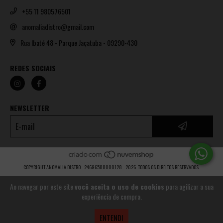
+55 11 980576501
anomaliadistro@gmail.com
Rua Ibaté 48 - Parque Jaçatuba - 09290-430
REDES SOCIAIS
NEWSLETTER
COPYRIGHT ANOMALIA DISTRO - 24696588000128 - 2026. TODOS OS DIREITOS RESERVADOS.
Ao navegar por este site
você aceita o uso de cookies
para agilizar a sua
experiência de compra.
ENTENDI