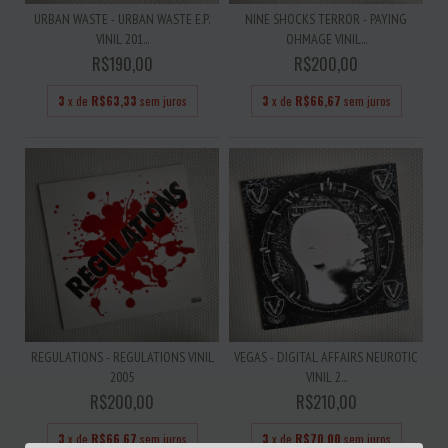
URBAN WASTE - URBAN WASTE E.P.
NINE SHOCKS TERROR - PAYING
VINIL 201...
OHMAGE VINIL...
R$190,00
R$200,00
3
x de
R$63,33
sem juros
3
x de
R$66,67
sem juros
REGULATIONS - REGULATIONS VINIL
VEGAS - DIGITAL AFFAIRS NEUROTIC
2005
VINIL 2...
R$200,00
R$210,00
3
x de
R$66,67
sem juros
3
x de
R$70,00
sem juros