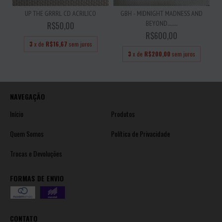
UP THE GRRRL CD ACRILICO
GBH - MIDNIGHT MADNESS AND
BEYOND..........
R$50,00
R$600,00
3
x de
R$16,67
sem juros
3
x de
R$200,00
sem juros
NAVEGAÇÃO
Início
Produtos
Quem Somos
Política de Privacidade
Trocas e Devoluções
FORMAS DE ENVIO
CONTATO