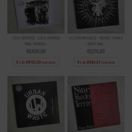
COCK SPARRER - COCK SPARRER
ACCION MUTANTE - WORSE THAN A
VINIL NUMERA...
VIRUS VINI...
R$400,00
R$170,00
3
x de
R$133,33
sem juros
3
x de
R$56,67
sem juros