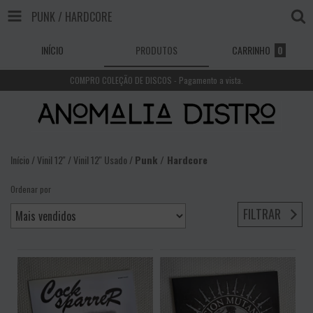
PUNK / HARDCORE
INÍCIO
PRODUTOS
CARRINHO
0
COMPRO COLEÇÃO DE DISCOS - Pagamento a vista.
Início
/
Vinil 12''
/
Vinil 12'' Usado
/
Punk / Hardcore
Ordenar por
FILTRAR