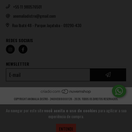
+55 11 980576501
anomaliadistro@gmail.com
Rua Ibaté 48 - Parque Jaçatuba - 09290-430
REDES SOCIAIS
NEWSLETTER
COPYRIGHT ANOMALIA DISTRO - 24696588000128 - 2026. TODOS OS DIREITOS RESERVADOS.
Ao navegar por este site
você aceita o uso de cookies
para agilizar a sua
experiência de compra.
ENTENDI