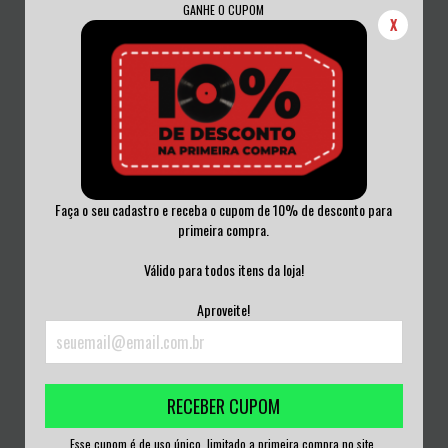
GANHE O CUPOM
X
Faça o seu cadastro e receba o cupom de 10% de desconto para
primeira compra.
RAPT - THRASH WAR -
STUPIDS - THE COMPLETE BBC PEEL
DISCOGRAPHY 1984/198...
SESSIONS...
Válido para todos itens da loja!
R$280,00
R$400,00
Aproveite!
3
x de
R$93,33
sem juros
3
x de
R$133,33
sem juros
RECEBER CUPOM
Esse cupom é de uso único, limitado a primeira compra no site.