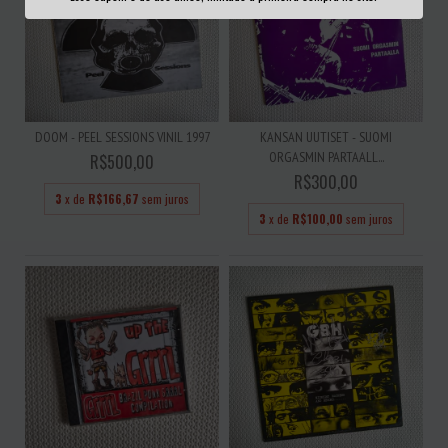
DOOM - PEEL SESSIONS VINIL 1997
KANSAN UUTISET - SUOMI
ORGASMIN PARTAALL...
R$500,00
R$300,00
3
x de
R$166,67
sem juros
3
x de
R$100,00
sem juros