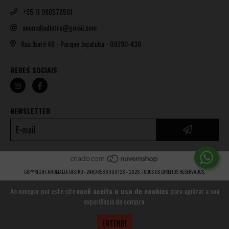
+55 11 980576501
anomaliadistro@gmail.com
Rua Ibaté 48 - Parque Jaçatuba - 09290-430
REDES SOCIAIS
NEWSLETTER
COPYRIGHT ANOMALIA DISTRO - 24696588000128 - 2026. TODOS OS DIREITOS RESERVADOS.
Ao navegar por este site
você aceita o uso de cookies
para agilizar a sua
experiência de compra.
ENTENDI