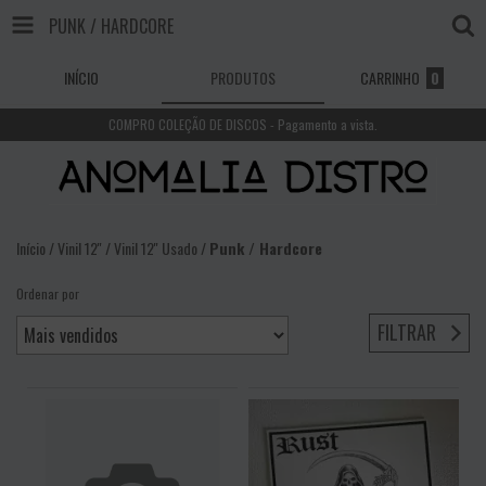
PUNK / HARDCORE
INÍCIO
PRODUTOS
CARRINHO
0
COMPRO COLEÇÃO DE DISCOS - Pagamento a vista.
Início
/
Vinil 12''
/
Vinil 12'' Usado
/
Punk / Hardcore
Ordenar por
FILTRAR