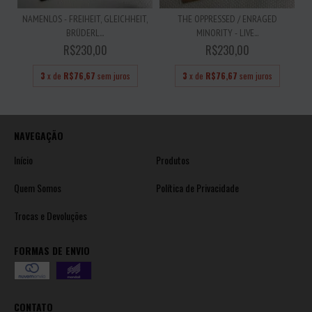
NAMENLOS - FREIHEIT, GLEICHHEIT,
THE OPPRESSED / ENRAGED
BRÜDERL...
MINORITY - LIVE...
R$230,00
R$230,00
3
x de
R$76,67
sem juros
3
x de
R$76,67
sem juros
NAVEGAÇÃO
Início
Produtos
Quem Somos
Política de Privacidade
Trocas e Devoluções
FORMAS DE ENVIO
CONTATO