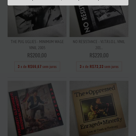
THE PUG UGLIES - MINIMUM WAGE
NO RESISTANCE - V.I.T.R.I.O.L. VINIL
VINIL 2005
201...
R$200,00
R$220,00
3
x de
R$66,67
sem juros
3
x de
R$73,33
sem juros