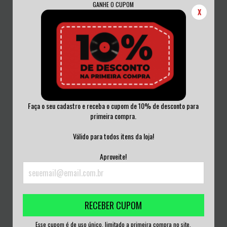
GANHE O CUPOM
X
Faça o seu cadastro e receba o cupom de 10% de desconto para
primeira compra.
THE PIST - IDEAS ARE
PLASTINATION - TUTTO NULLA
BULLETPROOF VINIL 2...
VINIL 1999
Válido para todos itens da loja!
R$180,00
R$200,00
Aproveite!
3
x de
R$60,00
sem juros
3
x de
R$66,67
sem juros
RECEBER CUPOM
Esse cupom é de uso único, limitado a primeira compra no site.