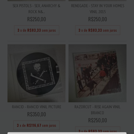
SEX PISTOLS - SEX, ANARCHY &
RENEGADE - STAY IN YOUR HOMES
ROCK N&...
VINIL 2015
R$250,00
R$250,00
3
x de
R$83,33
sem juros
3
x de
R$83,33
sem juros
RANCID - RANCID VINIL PICTURE
RAZORCUT - RISE AGAIN VINIL
BRANCO
R$350,00
R$250,00
3
x de
R$116,67
sem juros
3
x de
R$83,33
sem juros