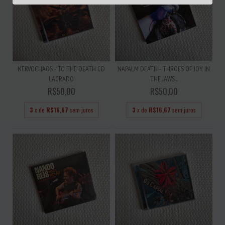
NERVOCHAOS - TO THE DEATH CD
NAPALM DEATH - THROES OF JOY IN
LACRADO
THE JAWS...
R$50,00
R$50,00
3
x de
R$16,67
sem juros
3
x de
R$16,67
sem juros