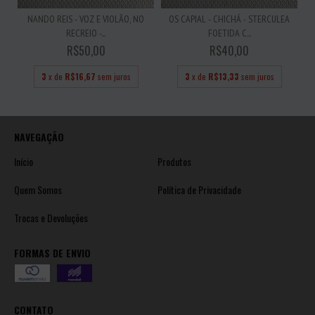
NANDO REIS - VOZ E VIOLÃO, NO
OS CAPIAL - CHICHÁ - STERCULEA
RECREIO -...
FOETIDA C...
R$50,00
R$40,00
3
x de
R$16,67
sem juros
3
x de
R$13,33
sem juros
NAVEGAÇÃO
Início
Produtos
Quem Somos
Política de Privacidade
Trocas e Devoluções
FORMAS DE ENVIO
CONTATO