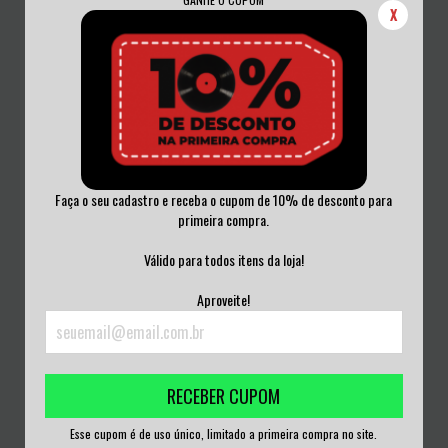
X
Faça o seu cadastro e receba o cupom de 10% de desconto para
primeira compra.
NEVER GIVE IN: A TRIBUTE TO BAD
NETUNO DOOM - THE UNIVERSE
Válido para todos itens da loja!
BRAINS C...
THE PRISON CD
R$50,00
R$50,00
Aproveite!
3
x de
R$16,67
sem juros
3
x de
R$16,67
sem juros
RECEBER CUPOM
Esse cupom é de uso único, limitado a primeira compra no site.