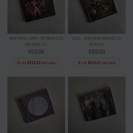
NEW MODEL ARMY - BETWEEN DOG
D.O.A. - NORTHERN AVENGER CD
AND WOLF CD...
ACRILICO
R$70,00
R$50,00
3
x de
R$23,33
sem juros
3
x de
R$16,67
sem juros