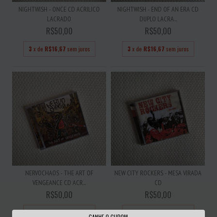
NIGHTWISH - ONCE CD ACRILICO
NIGHTWISH - END OF AN ERA CD
LACRADO
DUPLO LACRA...
R$50,00
R$50,00
3
x de
R$16,67
sem juros
3
x de
R$16,67
sem juros
NERVOCHAOS - THE ART OF
NEW CITY ROCKERS - MESA VIRADA
VENGEANCE CD ACR...
CD
R$50,00
R$50,00
3
x de
R$16,67
sem juros
3
x de
R$16,67
sem juros
GANHE O CUPOM