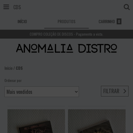
CDS
INÍCIO
PRODUTOS
CARRINHO
0
COMPRO COLEÇÃO DE DISCOS - Pagamento a vista.
Início
/
CDS
Ordenar por
FILTRAR