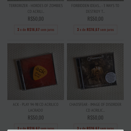
TERRORIZER - HORDES OF ZOMBIES
FORBIDDEN IDEAS... - 3 WAYS TO
CD ACRILI...
DESTROY T...
R$50,00
R$50,00
3
x de
R$16,67
sem juros
3
x de
R$16,67
sem juros
ACK - PLAY 94-98 CD ACRILICO
CHAOSFEAR - IMAGE OF DISORDER
LACRADO
CD ACRILIC...
R$50,00
R$50,00
3
x de
R$16,67
sem juros
3
x de
R$16,67
sem juros