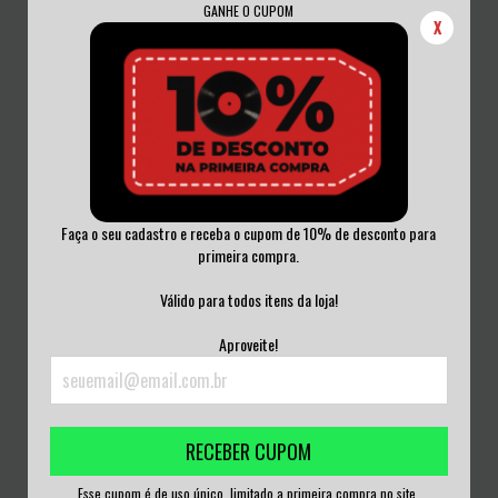
GANHE O CUPOM
X
Faça o seu cadastro e receba o cupom de 10% de desconto para
primeira compra.
DEW-SCENTED - INVOCATION CD
STRAY CATS - RUMBLE IN BRIXTON
ACRILICO
CD DUPLO...
Válido para todos itens da loja!
R$50,00
R$100,00
Aproveite!
3
x de
R$16,67
sem juros
3
x de
R$33,33
sem juros
RECEBER CUPOM
Esse cupom é de uso único, limitado a primeira compra no site.