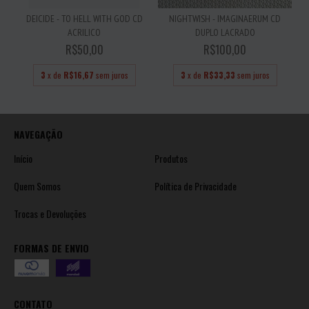
DEICIDE - TO HELL WITH GOD CD
NIGHTWISH - IMAGINAERUM CD
ACRILICO
DUPLO LACRADO
R$50,00
R$100,00
3
x de
R$16,67
sem juros
3
x de
R$33,33
sem juros
NAVEGAÇÃO
Início
Produtos
Quem Somos
Política de Privacidade
Trocas e Devoluções
FORMAS DE ENVIO
CONTATO