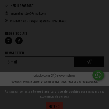
+55 11 980576501
anomaliadistro@gmail.com
Rua Ibaté 48 - Parque Jaçatuba - 09290-430
REDES SOCIAIS
NEWSLETTER
COPYRIGHT ANOMALIA DISTRO - 24696588000128 - 2026. TODOS OS DIREITOS RESERVADOS.
Ao navegar por este site
você aceita o uso de cookies
para agilizar a sua
experiência de compra.
ENTENDI