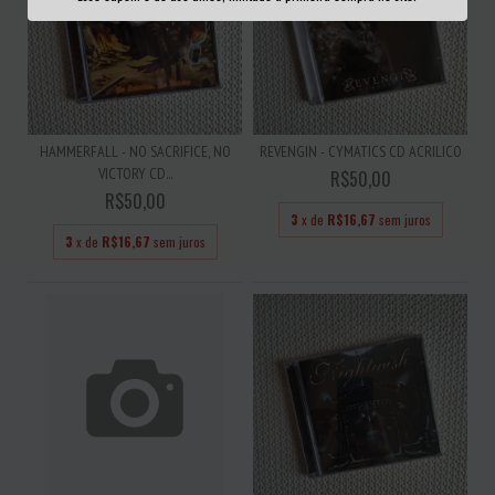
HAMMERFALL - NO SACRIFICE, NO
REVENGIN - CYMATICS CD ACRILICO
VICTORY CD...
R$50,00
R$50,00
3
x de
R$16,67
sem juros
3
x de
R$16,67
sem juros