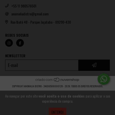
+55 11 980576501
anomaliadistro@gmail.com
Rua Ibaté 48 - Parque Jaçatuba - 09290-430
REDES SOCIAIS
NEWSLETTER
COPYRIGHT ANOMALIA DISTRO - 24696588000128 - 2026. TODOS OS DIREITOS RESERVADOS.
Ao navegar por este site
você aceita o uso de cookies
para agilizar a sua
experiência de compra.
ENTENDI