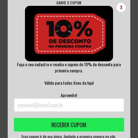
GANHE O CUPOM
X
Faça o seu cadastro e receba o cupom de 10% de desconto para
primeira compra.
CARCASS - CHOICE CUTS CD
MACHINE HEAD - THE BLACKENING
ARGENTINA
CD ACRILIC...
Válido para todos itens da loja!
R$75,00
R$75,00
Aproveite!
3
x de
R$25,00
sem juros
3
x de
R$25,00
sem juros
RECEBER CUPOM
Esse cupom é de uso único, limitado a primeira compra no site.