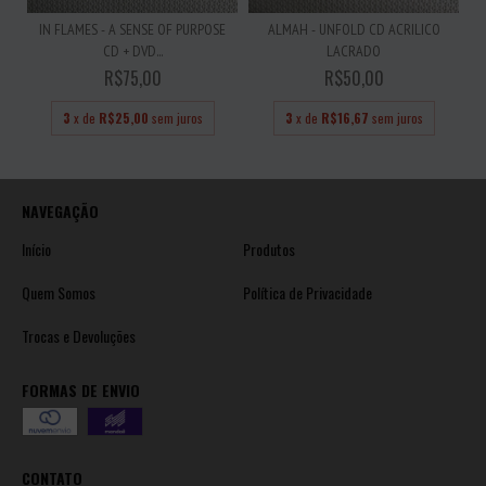
IN FLAMES - A SENSE OF PURPOSE
ALMAH - UNFOLD CD ACRILICO
CD + DVD...
LACRADO
R$75,00
R$50,00
3
x de
R$25,00
sem juros
3
x de
R$16,67
sem juros
NAVEGAÇÃO
Início
Produtos
Quem Somos
Política de Privacidade
Trocas e Devoluções
FORMAS DE ENVIO
CONTATO