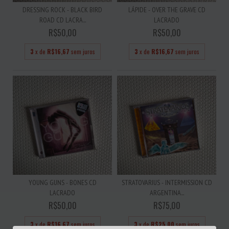
DRESSING ROCK - BLACK BIRD
LÁPIDE - OVER THE GRAVE CD
ROAD CD LACRA...
LACRADO
R$50,00
R$50,00
3
x de
R$16,67
sem juros
3
x de
R$16,67
sem juros
YOUNG GUNS - BONES CD
STRATOVARIUS - INTERMISSION CD
LACRADO
ARGENTINA...
R$50,00
R$75,00
3
x de
R$16,67
sem juros
3
x de
R$25,00
sem juros