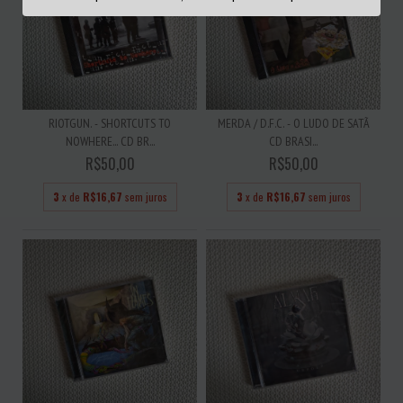
RIOTGUN. - SHORTCUTS TO
MERDA / D.F.C. - O LUDO DE SATÃ
NOWHERE... CD BR...
CD BRASI...
R$50,00
R$50,00
3
x de
R$16,67
sem juros
3
x de
R$16,67
sem juros