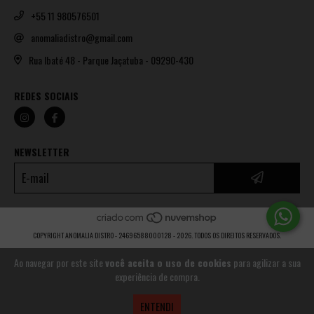
+55 11 980576501
anomaliadistro@gmail.com
Rua Ibaté 48 - Parque Jaçatuba - 09290-430
REDES SOCIAIS
NEWSLETTER
COPYRIGHT ANOMALIA DISTRO - 24696588000128 - 2026. TODOS OS DIREITOS RESERVADOS.
Ao navegar por este site
você aceita o uso de cookies
para agilizar a sua
experiência de compra.
ENTENDI