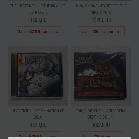
THE LIBERTINES - UP THE BRACKET
NINA SIMONE - TO BE FREE: THE
CD BRAZI...
NINA SIMON...
R$60,00
R$200,00
3
x de
R$20,00
sem juros
3
x de
R$66,67
sem juros
INSECTICIDE - XTERMINATION CD
FORÇA OBSCURA - DERRADEIRO
2014
DESTINO DO UN...
R$20,00
R$20,00
3
x de
R$6,67
sem juros
3
x de
R$6,67
sem juros