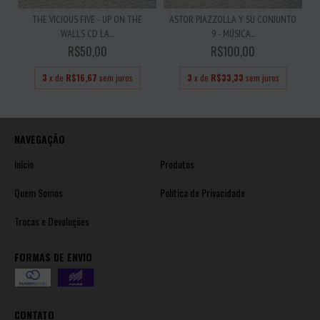
THE VICIOUS FIVE - UP ON THE
ASTOR PIAZZOLLA Y SU CONJUNTO
WALLS CD LA...
9 - MÚSICA...
R$50,00
R$100,00
3
x de
R$16,67
sem juros
3
x de
R$33,33
sem juros
NAVEGAÇÃO
Início
Produtos
Quem Somos
Política de Privacidade
Trocas e Devoluções
FORMAS DE ENVIO
CONTATO