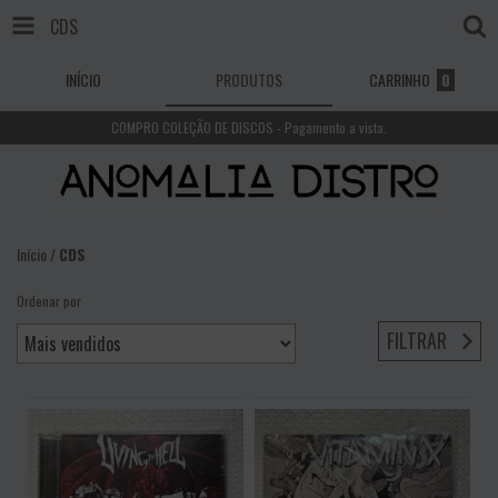
CDS
INÍCIO
PRODUTOS
CARRINHO
0
COMPRO COLEÇÃO DE DISCOS - Pagamento a vista.
Início
/
CDS
Ordenar por
FILTRAR