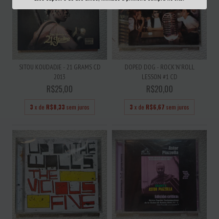
SITOU KOUDADJE - 21 GRAMS CD
DOPED DOG - ROCK'N'ROLL
2013
LESSON #1 CD
R$25,00
R$20,00
3
x de
R$8,33
sem juros
3
x de
R$6,67
sem juros