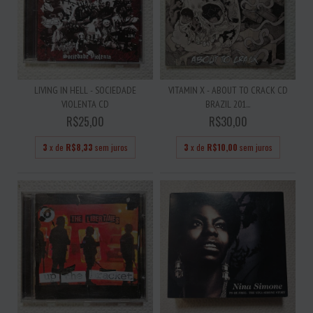
LIVING IN HELL - SOCIEDADE
VITAMIN X - ABOUT TO CRACK CD
VIOLENTA CD
BRAZIL 201...
R$25,00
R$30,00
3
x de
R$8,33
sem juros
3
x de
R$10,00
sem juros