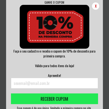
GANHE O CUPOM
X
Faça o seu cadastro e receba o cupom de 10% de desconto para
primeira compra.
IRON MAIDEN - KILLERS CD
BANDANOS - NOBODY BRINGS MY
LACRADO
COFFIN UNTIL...
Válido para todos itens da loja!
R$45,00
R$25,00
Aproveite!
3
x de
R$15,00
sem juros
3
x de
R$8,33
sem juros
RECEBER CUPOM
Esse cupom é de uso único, limitado a primeira compra no site.