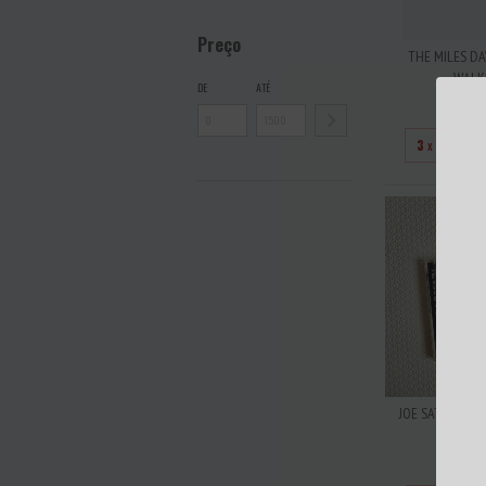
Preço
THE MILES DA
WALKIN
DE
ATÉ
R$3
3
x de
R$10
JOE SATRIANI /
STEVE 
R$3