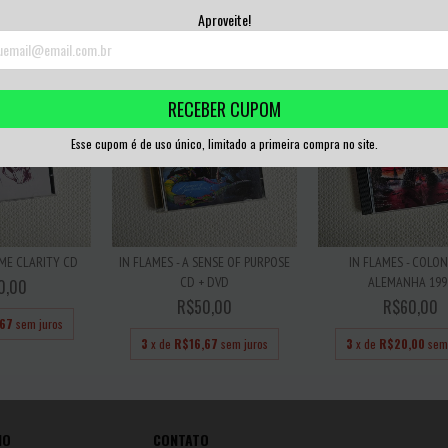
67
sem juros
3
x de
R$13,33
sem juros
3
x de
R$13,33
sem 
Aproveite!
RECEBER CUPOM
Esse cupom é de uso único, limitado a primeira compra no site.
OME CLARITY CD
IN FLAMES - A SENSE OF PURPOSE
IN FLAMES - COLO
CD + DVD
ALEMANHA 199
0,00
R$50,00
R$60,00
,67
sem juros
3
x de
R$16,67
sem juros
3
x de
R$20,00
sem
IO
CONTATO