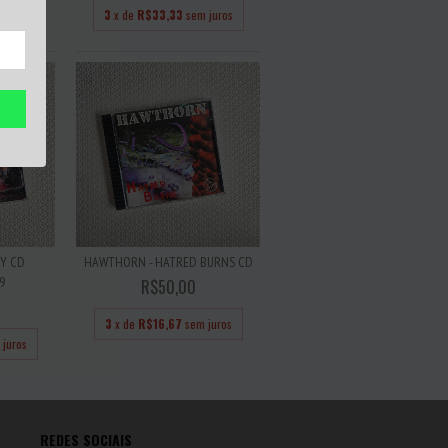
juros
3
x de
R$33,33
sem juros
NY CD
HAWTHORN - HATRED BURNS CD
9
R$50,00
3
x de
R$16,67
sem juros
 juros
REDES SOCIAIS