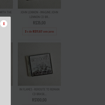
 WITH THE
JOHN LENNON - IMAGINE: JOHN
LENNON CD BR...
R$35,00
X
juros
3
x de
R$11,67
sem juros
 OF THE
IN FLAMES - REROUTE TO REMAIN
L
CD BRASIL...
R$100,00