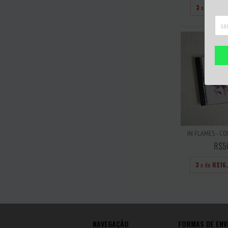
3
x de
R$11,
IN FLAMES - C
R$5
3
x de
R$16
NAVEGAÇÃO
FORMAS DE ENV