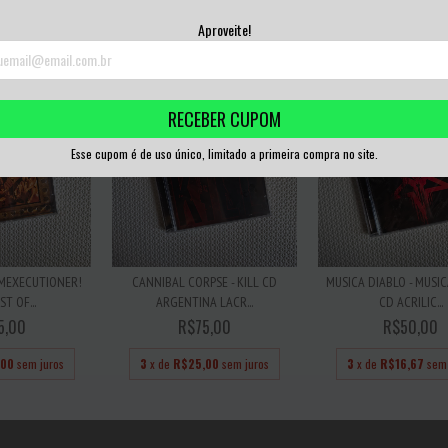
,00
sem juros
3
x de
R$25,00
sem juros
3
x de
R$25,00
sem
Aproveite!
RECEBER CUPOM
Esse cupom é de uso único, limitado a primeira compra no site.
 MEXECUTIONER!
CANNIBAL CORPSE - KILL CD
MUSICA DIABLO - MUSI
T OF...
ARGENTINA LACR...
CD ACRILIC...
5,00
R$75,00
R$50,00
,00
sem juros
3
x de
R$25,00
sem juros
3
x de
R$16,67
sem 