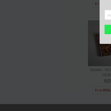
3
x de
R$25
BRUJERIA - THE
THE BES
R$7
3
x de
R$25