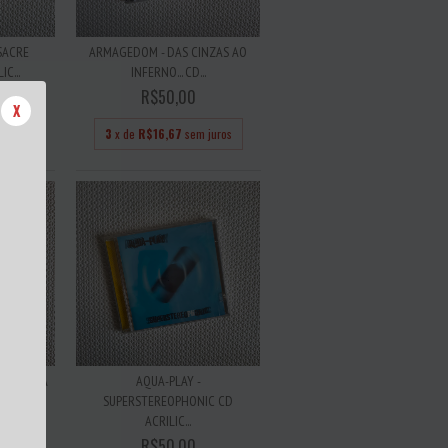
SACRE
ARMAGEDOM - DAS CINZAS AO
C...
INFERNO... CD...
R$50,00
X
juros
3
x de
R$16,67
sem juros
D / MATA
AQUA-PLAY -
SUPERSTEREOPHONIC CD
ACRILIC...
R$50,00