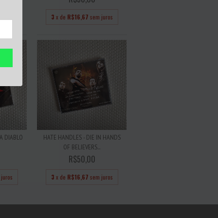
 juros
3
x de
R$16,67
sem juros
CA DIABLO
HATE HANDLES - DIE IN HANDS
OF BELIEVERS...
R$50,00
juros
3
x de
R$16,67
sem juros