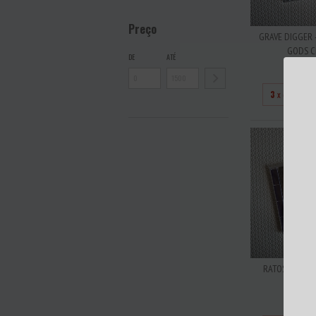
Preço
GRAVE DIGGER 
GODS CD
DE
ATÉ
R$7
3
x de
R$25
RATOS DE PORÃ
ACIDE
R$7