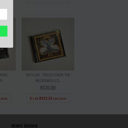
juros
KINS -
SKYCLAD - TRACKS FROM THE
US
WILDERNESS CD...
R$70,00
 juros
3
x de
R$23,33
sem juros
REDES SOCIAIS