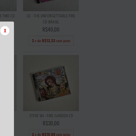
ER TWO CD
U2 - THE UNFORGETTABLE FIRE
CD BRASIL
R$40,00
X
 juros
3
x de
R$13,33
sem juros
FER IN
STEVE VAI - FIRE GARDEN CD
..
R$30,00
3
x de
R$10,00
sem juros