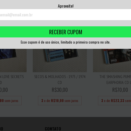
3
x de
R$50,00
sem juros
3
x de
R$11,67
sem 
Aproveite!
RECEBER CUPOM
Esse cupom é de uso único, limitado a primeira compra no site.
EN LOVE SECRETS
SECOS & MOLHADOS - 1973 / 1974
THE SMASHING PUMP
D
CD
EARPHORIA CD 
0,00
R$30,00
R$70,00
,00
sem juros
3
x de
R$10,00
sem juros
3
x de
R$23,33
sem
IO
CONTATO