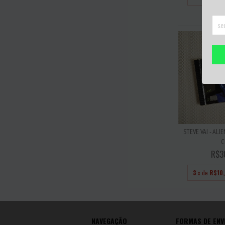
STEVE VAI - ALI
C
R$3
3
x de
R$10
NAVEGAÇÃO
FORMAS DE ENV