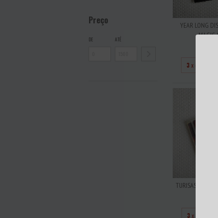
Preço
YEAR LONG DIS
MAGIC 
DE
ATÉ
R$6
3
x de
R$20
TURISAS - BATTL
R$4
3
x de
R$13