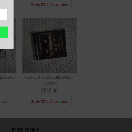
juros
3
x de
R$10,00
sem juros
PLEASE ME
SILENCE 4 - SILENCE BECOMES IT
CD BRASIL
R$40,00
juros
3
x de
R$13,33
sem juros
REDES SOCIAIS