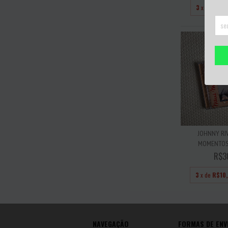
3
x de
R$11,
JOHNNY RIV
MOMENTOS 
R$3
3
x de
R$10
NAVEGAÇÃO
FORMAS DE ENV