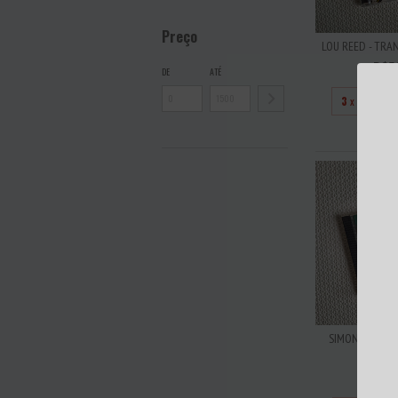
Preço
LOU REED - TRA
R$5
DE
ATÉ
3
x de
R$16
SIMON & GARF
AND GA
R$3