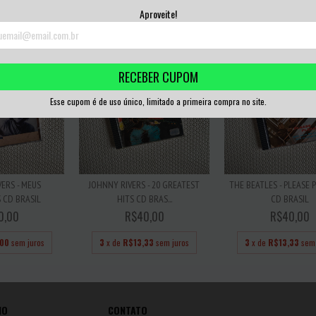
67
sem juros
3
x de
R$16,67
sem juros
3
x de
R$11,67
sem 
Aproveite!
RECEBER CUPOM
Esse cupom é de uso único, limitado a primeira compra no site.
ERS - MEUS
JOHNNY RIVERS - 20 GREATEST
THE BEATLES - PLEASE 
CD BRASIL
HITS CD BRAS...
CD BRASIL
0,00
R$40,00
R$40,00
,00
sem juros
3
x de
R$13,33
sem juros
3
x de
R$13,33
sem 
IO
CONTATO