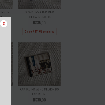
COME ON
SCORPIONS & BERLINER
...
PHILHARMONIKER...
R$35,00
X
 juros
3
x de
R$11,67
sem juros
AGLES -
CAPITAL INICIAL - O MELHOR DO
..
CAPITAL IN...
R$30,00