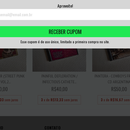
,33
sem juros
3
x de
R$16,67
sem juros
3
x de
R$60,00
sem
Aproveite!
RECEBER CUPOM
Esse cupom é de uso único, limitado a primeira compra no site.
R (STREET PUNK
PAINFUL DEFLORATION /
PANTERA - COWBOYS F
VOL.2...
INFECTIOUS CATHETE...
CD ARGENTIN
0,00
R$40,00
R$50,00
,33
sem juros
3
x de
R$13,33
sem juros
3
x de
R$16,67
sem 
IO
CONTATO