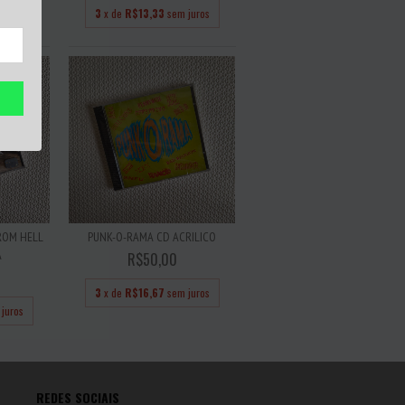
 juros
3
x de
R$13,33
sem juros
ROM HELL
PUNK-O-RAMA CD ACRILICO
A
R$50,00
3
x de
R$16,67
sem juros
juros
REDES SOCIAIS