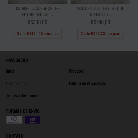
KRISIUN - SCOURGE OF THE
SICK OF IT ALL - LAST ACT OF
ENTHRONED VINIL...
DEFIANCE VI...
R$300,00
R$280,00
3
x de
R$100,00
sem juros
3
x de
R$93,33
sem juros
NAVEGAÇÃO
Início
Produtos
Quem Somos
Política de Privacidade
Trocas e Devoluções
FORMAS DE ENVIO
CONTATO