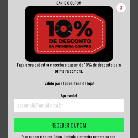
GANHE O CUPOM
X
Faça o seu cadastro e receba o cupom de 10% de desconto para
primeira compra.
ANNIHILATOR - NEVER, NEVERLAND
ALICE IN CHAINS - LIVE CD BRASIL
CD BRASIL
Válido para todos itens da loja!
R$40,00
R$70,00
Aproveite!
3
x de
R$13,33
sem juros
3
x de
R$23,33
sem juros
RECEBER CUPOM
Esse cupom é de uso único, limitado a primeira compra no site.