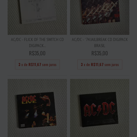
AC/DC - FLICK OF THE SWITCH CD
AC/DC - '74 JAILBREAK CD DIGIPACK
DIGIPACK...
BRASIL
R$35,00
R$35,00
3
x de
R$11,67
sem juros
3
x de
R$11,67
sem juros