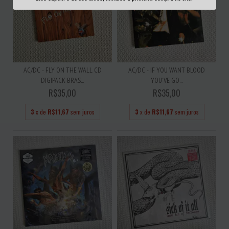
AC/DC - FLY ON THE WALL CD
AC/DC - IF YOU WANT BLOOD
DIGIPACK BRAS...
YOU'VE GO...
R$35,00
R$35,00
3
x de
R$11,67
sem juros
3
x de
R$11,67
sem juros