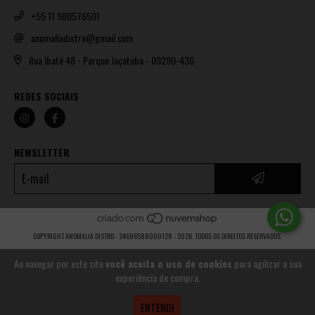
+55 11 980576501
anomaliadistro@gmail.com
Rua Ibaté 48 - Parque Jaçatuba - 09290-430
REDES SOCIAIS
NEWSLETTER
COPYRIGHT ANOMALIA DISTRO - 24696588000128 - 2026. TODOS OS DIREITOS RESERVADOS.
Ao navegar por este site
você aceita o uso de cookies
para agilizar a sua
experiência de compra.
ENTENDI