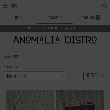
CDS
INÍCIO
PRODUTOS
CARRINHO
0
COMPRO COLEÇÃO DE DISCOS - Pagamento a vista.
Início
/
CDS
Ordenar por
FILTRAR