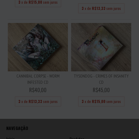
3
x de
R$15,00
sem juros
3
x de
R$13,33
sem juros
CANNIBAL CORPSE - WORM
TYSONDOG - CRIMES OF INSANITY
INFESTED CD
CD
R$40,00
R$45,00
3
x de
R$13,33
sem juros
3
x de
R$15,00
sem juros
NAVEGAÇÃO
Início
Produtos