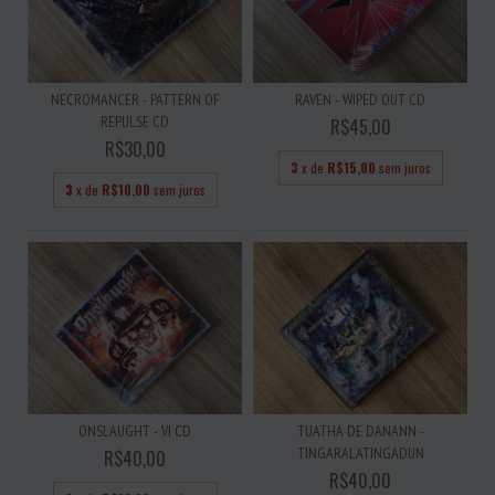
RAVEN - WIPED OUT CD
NECROMANCER - PATTERN OF
REPULSE CD
R$45,00
R$30,00
3
x de
R$15,00
sem juros
3
x de
R$10,00
sem juros
ONSLAUGHT - VI CD
TUATHA DE DANANN -
TINGARALATINGADUN
R$40,00
R$40,00