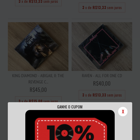
3
x de
R$13,33
sem juros
3
x de
R$13,33
sem juros
KING DIAMOND - ABIGAIL II: THE
RAVEN - ALL FOR ONE CD
REVENGE C...
R$40,00
R$45,00
3
x de
R$13,33
sem juros
3
x de
R$15,00
sem juros
GANHE O CUPOM
X