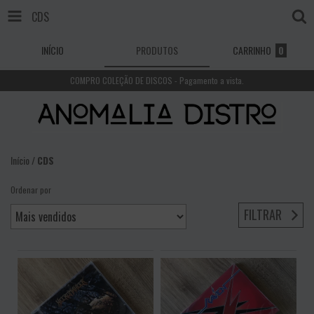
CDS
INÍCIO
PRODUTOS
CARRINHO
0
COMPRO COLEÇÃO DE DISCOS - Pagamento a vista.
Início
/
CDS
Ordenar por
FILTRAR