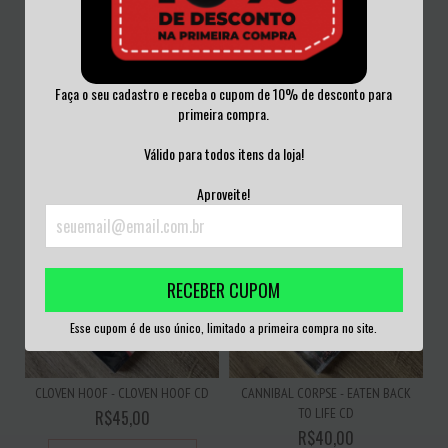
Faça o seu cadastro e receba o cupom de 10% de desconto para
GENOCIDIO - DEPRESSION CD
EDGUY - KINGDOM OF MADNESS
primeira compra.
CD
R$50,00
R$30,00
Válido para todos itens da loja!
3
x de
R$16,67
sem juros
3
x de
R$10,00
sem juros
Aproveite!
RECEBER CUPOM
Esse cupom é de uso único, limitado a primeira compra no site.
CLOVEN HOOF - CLOVEN HOOF CD
CANNIBAL CORPSE - EATEN BACK
TO LIFE CD
R$45,00
R$40,00