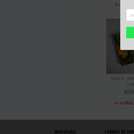
3
x de
R$16
SOULFLY - SOU
LAC
R$10
3
x de
R$33
NAVEGAÇÃO
FORMAS DE ENV