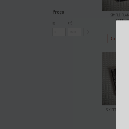
Preço
SIMPLE PLAN
GETTING A
DE
ATÉ
R$5
3
x de
R$16
SIX FEET UNDE
ACRI
R$5