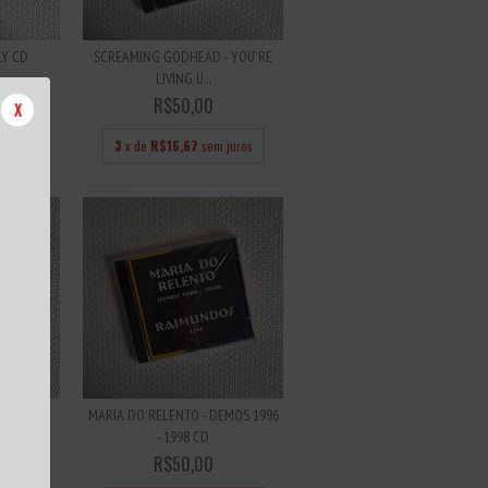
LY CD
SCREAMING GODHEAD - YOU'RE
LIVING U...
R$50,00
X
juros
3
x de
R$16,67
sem juros
EAVEN -
MARIA DO RELENTO - DEMOS 1996
..
- 1998 CD
R$50,00