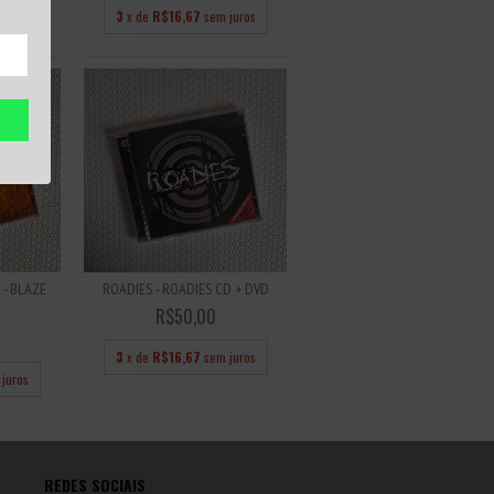
juros
3
x de
R$16,67
sem juros
- BLAZE
ROADIES - ROADIES CD + DVD
R$50,00
3
x de
R$16,67
sem juros
juros
REDES SOCIAIS