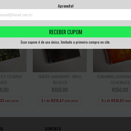
,67
sem juros
3
x de
R$16,67
sem juros
3
x de
R$16,67
sem 
Aproveite!
RECEBER CUPOM
Esse cupom é de uso único, limitado a primeira compra no site.
LFLY CD DUPLO
SERTÃO SANGRENTO - VIDAS
SCREAMING GODHEAD 
RADO
SECAS CD
CD ACRILICO
0,00
R$50,00
R$50,00
,33
sem juros
3
x de
R$16,67
sem juros
3
x de
R$16,67
sem 
IO
CONTATO