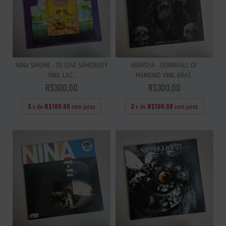
NINA SIMONE - TO LOVE SOMEBODY
NERVOSA - DOWNFALL OF
VINIL LAC...
MANKIND VINIL BRAS...
R$300,00
R$300,00
3
x de
R$100,00
sem juros
3
x de
R$100,00
sem juros