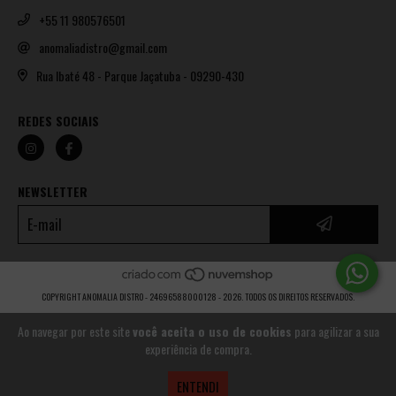
+55 11 980576501
anomaliadistro@gmail.com
Rua Ibaté 48 - Parque Jaçatuba - 09290-430
REDES SOCIAIS
NEWSLETTER
COPYRIGHT ANOMALIA DISTRO - 24696588000128 - 2026. TODOS OS DIREITOS RESERVADOS.
Ao navegar por este site
você aceita o uso de cookies
para agilizar a sua
experiência de compra.
ENTENDI