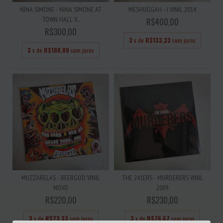
NINA SIMONE - NINA SIMONE AT
MESHUGGAH - I VINIL 2014
TOWN HALL V...
R$400,00
R$300,00
3
x de
R$133,33
sem juros
3
x de
R$100,00
sem juros
MUZZARELAS - BEERGOD VINIL
THE 241ERS - MURDERERS VINIL
NOVO
2009
R$220,00
R$230,00
3
x de
R$73,33
sem juros
3
x de
R$76,67
sem juros