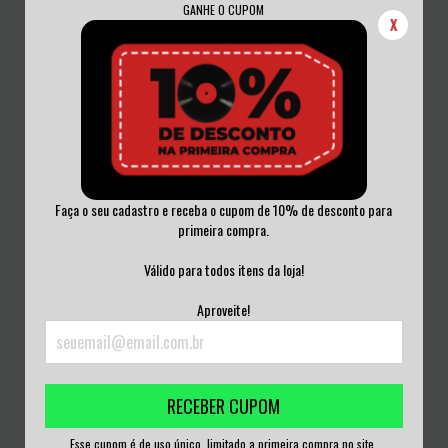
GANHE O CUPOM
X
Faça o seu cadastro e receba o cupom de 10% de desconto para
primeira compra.
MOTÖRHEAD - HAMMERED VINIL
IN MEMORY OF LEMMY - TRIBUTE
NOVO 2014
TO MOTÖRHEA...
Válido para todos itens da loja!
R$300,00
R$300,00
Aproveite!
3
x de
R$100,00
sem juros
3
x de
R$100,00
sem juros
RECEBER CUPOM
Esse cupom é de uso único, limitado a primeira compra no site.