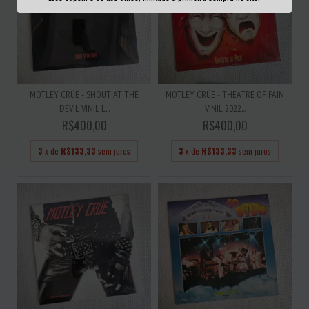
MÖTLEY CRÜE - SHOUT AT THE
MÖTLEY CRÜE - THEATRE OF PAIN
DEVIL VINIL L...
VINIL 2022...
R$400,00
R$400,00
3
x de
R$133,33
sem juros
3
x de
R$133,33
sem juros