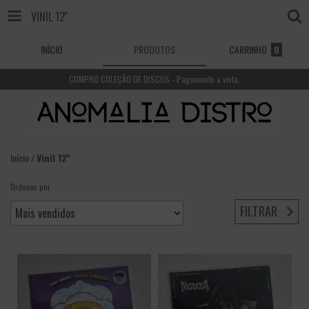
VINIL 12''
INÍCIO
PRODUTOS
CARRINHO
0
COMPRO COLEÇÃO DE DISCOS - Pagamento a vista.
Início
/
Vinil 12''
Ordenar por
FILTRAR