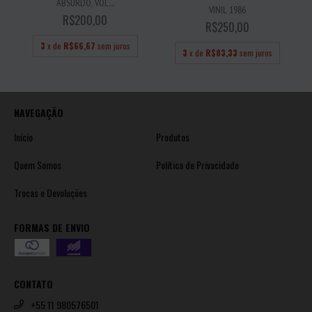
ABSURDO, VOL....
VINIL 1986
R$200,00
R$250,00
3
x de
R$66,67
sem juros
3
x de
R$83,33
sem juros
NAVEGAÇÃO
Início
Produtos
Quem Somos
Política de Privacidade
Trocas e Devoluções
FORMAS DE ENVIO
CONTATO
+55 11 980576501