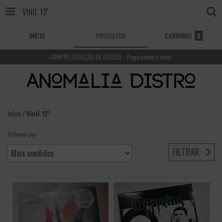
VINIL 12''
INÍCIO
PRODUTOS
CARRINHO
0
COMPRO COLEÇÃO DE DISCOS - Pagamento a vista.
Início
/
Vinil 12''
Ordenar por
FILTRAR