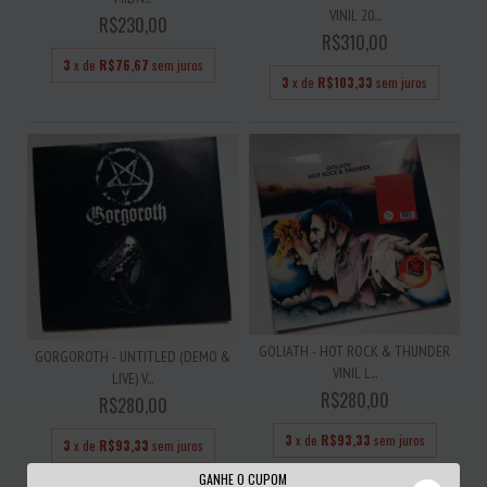
VINIL 20...
R$230,00
R$310,00
3
x de
R$76,67
sem juros
3
x de
R$103,33
sem juros
GOLIATH - HOT ROCK & THUNDER
GORGOROTH - UNTITLED (DEMO &
VINIL L...
LIVE) V...
R$280,00
R$280,00
3
x de
R$93,33
sem juros
3
x de
R$93,33
sem juros
GANHE O CUPOM