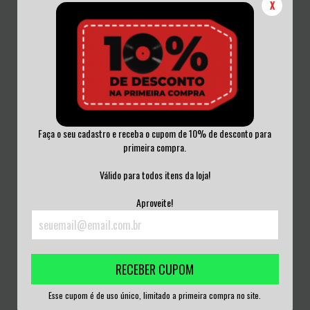
X
Faça o seu cadastro e receba o cupom de 10% de desconto para
primeira compra.
ACIDENTE - GUERRA CIVIL VINIL
BLASPHEMOPHAGHER - THE III
1981
COMMAND OF TH...
Válido para todos itens da loja!
R$200,00
R$200,00
Aproveite!
3
x de
R$66,67
sem juros
3
x de
R$66,67
sem juros
RECEBER CUPOM
Esse cupom é de uso único, limitado a primeira compra no site.