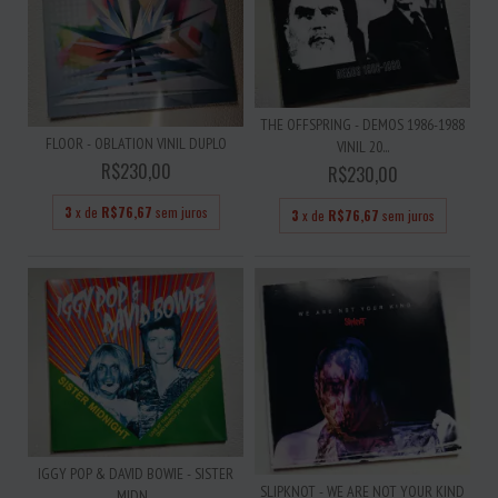
THE OFFSPRING - DEMOS 1986-1988
FLOOR - OBLATION VINIL DUPLO
VINIL 20...
R$230,00
R$230,00
3
x de
R$76,67
sem juros
3
x de
R$76,67
sem juros
IGGY POP & DAVID BOWIE - SISTER
SLIPKNOT - WE ARE NOT YOUR KIND
MIDN...