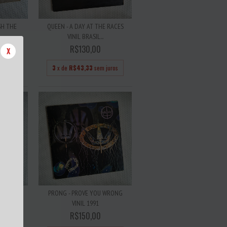
SH THE
QUEEN - A DAY AT THE RACES
..
VINIL BRASIL...
R$130,00
X
 juros
3
x de
R$43,33
sem juros
ELL SONG
PRONG - PROVE YOU WRONG
VINIL 1991
R$150,00