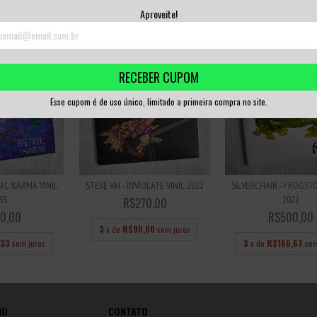
3
x de
R$56,67
sem juros
3
x de
R$53,33
sem
Aproveite!
RECEBER CUPOM
Esse cupom é de uso único, limitado a primeira compra no site.
AL KARMA VINIL
STEVE VAI - INVIOLATE VINIL 2022
SILVERCHAIR - FROGSTO
93
2022
R$270,00
0,00
R$500,00
3
x de
R$90,00
sem juros
,33
sem juros
3
x de
R$166,67
sem
IO
CONTATO