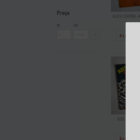
Preço
ALICE COOPER - K
R$13
DE
ATÉ
3
x de
R$43
KISS - ANIMAL
R$14
3
x de
R$46