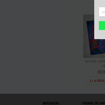
BUTCHER - ASTR
19
R$13
3
x de
R$43
NAVEGAÇÃO
FORMAS DE ENV