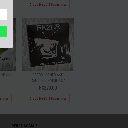
 juros
3
x de
R$50,00
sem juros
MP VINIL
RAZOR - ARMED AND
DANGEROUS VINIL 2021
R$220,00
 juros
3
x de
R$73,33
sem juros
REDES SOCIAIS