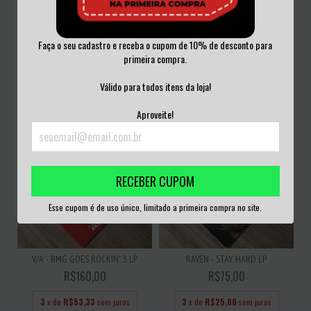
Faça o seu cadastro e receba o cupom de 10% de desconto para
JOE COCKER - JOE COCKER! LP
BRONZE AGE - ANTIQUATED
primeira compra.
FUTURISM LP
R$100,00
R$150,00
Válido para todos itens da loja!
3
x de
R$33,33
sem juros
3
x de
R$50,00
sem juros
Aproveite!
RECEBER CUPOM
Esse cupom é de uso único, limitado a primeira compra no site.
V/A - BMG GOES ROCKIN' 3 LP
RAVEN - STAY HARD LP
R$160,00
R$75,00
3
x de
R$53,33
sem juros
3
x de
R$25,00
sem juros