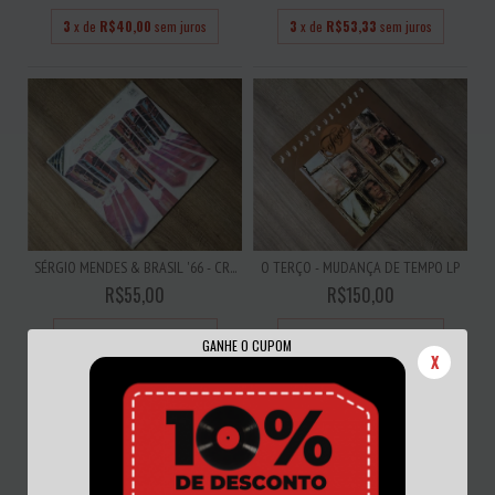
3
x de
R$40,00
sem juros
3
x de
R$53,33
sem juros
SÉRGIO MENDES & BRASIL '66 - CR...
O TERÇO - MUDANÇA DE TEMPO LP
R$55,00
R$150,00
3
x de
R$18,33
sem juros
3
x de
R$50,00
sem juros
GANHE O CUPOM
X