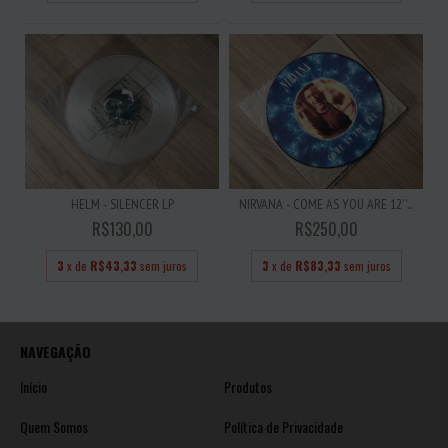
HELM - SILENCER LP
NIRVANA - COME AS YOU ARE 12''...
R$130,00
R$250,00
3
x de
R$43,33
sem juros
3
x de
R$83,33
sem juros
NAVEGAÇÃO
Início
Produtos
Quem Somos
Política de Privacidade