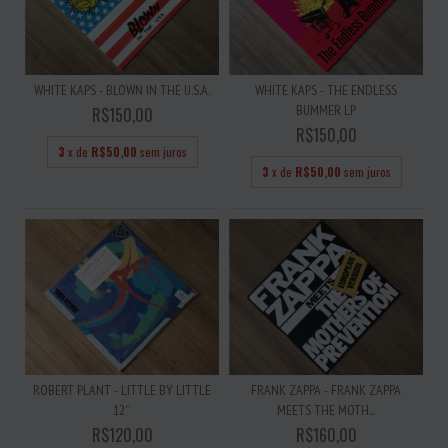
WHITE KAPS - BLOWN IN THE U.S.A.
WHITE KAPS - THE ENDLESS
BUMMER LP
R$150,00
R$150,00
3
x de
R$50,00
sem juros
3
x de
R$50,00
sem juros
ROBERT PLANT - LITTLE BY LITTLE
FRANK ZAPPA - FRANK ZAPPA
12''
MEETS THE MOTH...
R$120,00
R$160,00