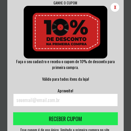
GANHE O CUPOM
X
Faça o seu cadastro e receba o cupom de 10% de desconto para
primeira compra.
EDDIE VEDDER - EARTHLING VINIL
DORIVAL CAYMMI - BRAZILIAN
NOVO
CLASSICS VINI...
Válido para todos itens da loja!
R$350,00
R$280,00
Aproveite!
3
x de
R$116,67
sem juros
3
x de
R$93,33
sem juros
RECEBER CUPOM
Esse cupom é de uso único, limitado a primeira compra no site.