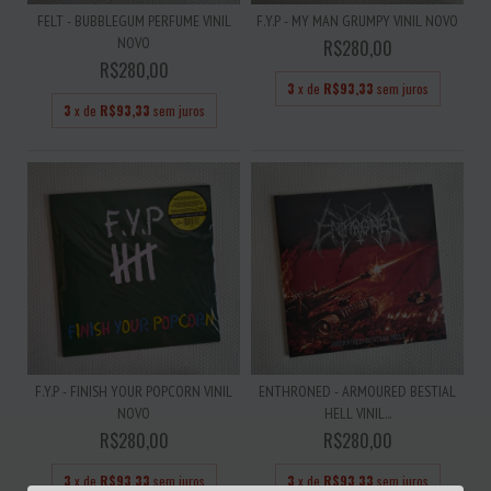
FELT - BUBBLEGUM PERFUME VINIL
F.Y.P - MY MAN GRUMPY VINIL NOVO
NOVO
R$280,00
R$280,00
3
x de
R$93,33
sem juros
3
x de
R$93,33
sem juros
F.Y.P - FINISH YOUR POPCORN VINIL
ENTHRONED - ARMOURED BESTIAL
NOVO
HELL VINIL...
R$280,00
R$280,00
3
x de
R$93,33
sem juros
3
x de
R$93,33
sem juros