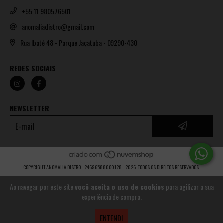
+55 11 980576501
anomaliadistro@gmail.com
Rua Ibaté 48 - Parque Jaçatuba - 09290-430
REDES SOCIAIS
NEWSLETTER
COPYRIGHT ANOMALIA DISTRO - 24696588000128 - 2026. TODOS OS DIREITOS RESERVADOS.
Ao navegar por este site
você aceita o uso de cookies
para agilizar a sua
experiência de compra.
ENTENDI