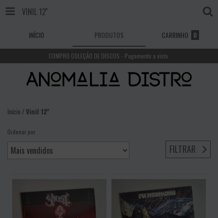
VINIL 12''
INÍCIO
PRODUTOS
CARRINHO
0
COMPRO COLEÇÃO DE DISCOS - Pagamento a vista.
Início
/
Vinil 12''
Ordenar por
FILTRAR