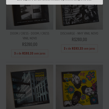
DOOM / CRESS - DOOM / CRESS
DISCHARGE - WHY VINIL NOVO
VINIL NOVO
R$280,00
R$280,00
3
x de
R$93,33
sem juros
3
x de
R$93,33
sem juros