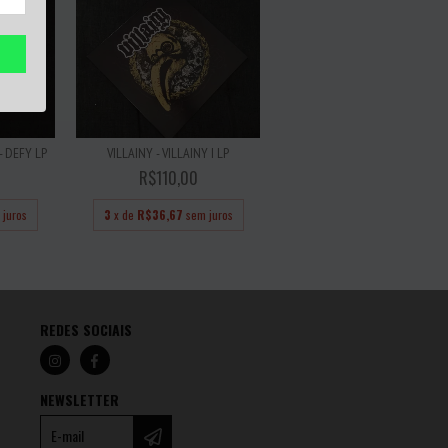
 DEFY LP
VILLAINY - VILLAINY I LP
R$110,00
 juros
3
x de
R$36,67
sem juros
REDES SOCIAIS
NEWSLETTER