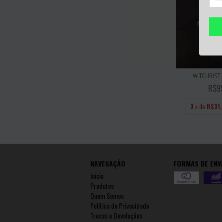
WITCHRIST 
R$9
3
x de
R$31
NAVEGAÇÃO
FORMAS DE ENV
Início
Produtos
Quem Somos
Política de Privacidade
Trocas e Devoluções