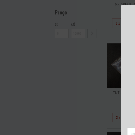
MR GREEN - 
R$7
Preço
3
x de
R$23
DE
ATÉ
TNT - KNIGHT
THUND
R$9
3
x de
R$31