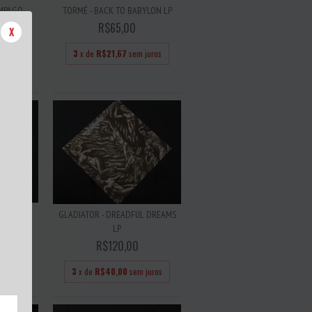
AMPAGO
TORMÉ - BACK TO BABYLON LP
...
R$65,00
X
3
x de
R$21,67
sem juros
 juros
SED BY
GLADIATOR - DREADFUL DREAMS
...
LP
R$120,00
 juros
3
x de
R$40,00
sem juros