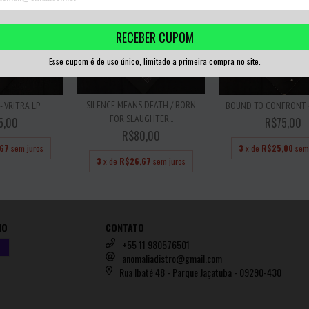
RECEBER CUPOM
Esse cupom é de uso único, limitado a primeira compra no site.
SILENCE MEANS DEATH / BORN
- VRITRA LP
BOUND TO CONFRONT -
FOR SLAUGHTER...
5,00
R$75,00
R$80,00
,67
sem juros
3
x de
R$25,00
sem
3
x de
R$26,67
sem juros
IO
CONTATO
+55 11 980576501
anomaliadistro@gmail.com
Rua Ibaté 48 - Parque Jaçatuba - 09290-430