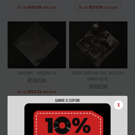
3
x de
R$60,00
sem juros
3
x de
R$50,00
sem juros
SARDONIS - SARDONIS LP
RIGOR SARDONICOUS - VALLIS EX
UMBRA DE M...
R$160,00
R$150,00
3
x de
R$53,33
sem juros
3
x de
R$50,00
sem juros
GANHE O CUPOM
X