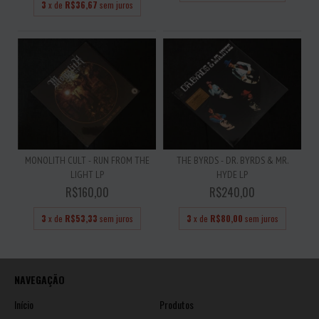
3
x de
R$36,67
sem juros
MONOLITH CULT - RUN FROM THE
THE BYRDS - DR. BYRDS & MR.
LIGHT LP
HYDE LP
R$160,00
R$240,00
3
x de
R$53,33
sem juros
3
x de
R$80,00
sem juros
NAVEGAÇÃO
Início
Produtos