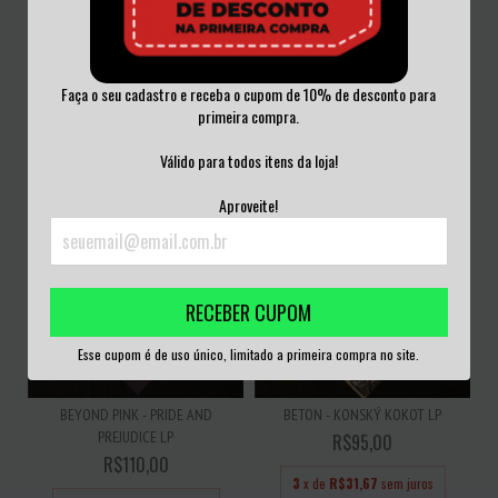
Faça o seu cadastro e receba o cupom de 10% de desconto para
DAYDREAM - DAYDREAM LP
PUBLIC IMAGE LTD - 9
primeira compra.
R$140,00
R$80,00
Válido para todos itens da loja!
3
x de
R$46,67
sem juros
3
x de
R$26,67
sem juros
Aproveite!
RECEBER CUPOM
Esse cupom é de uso único, limitado a primeira compra no site.
BEYOND PINK - PRIDE AND
BETON - KONSKÝ KOKOT LP
PREJUDICE LP
R$95,00
R$110,00
3
x de
R$31,67
sem juros