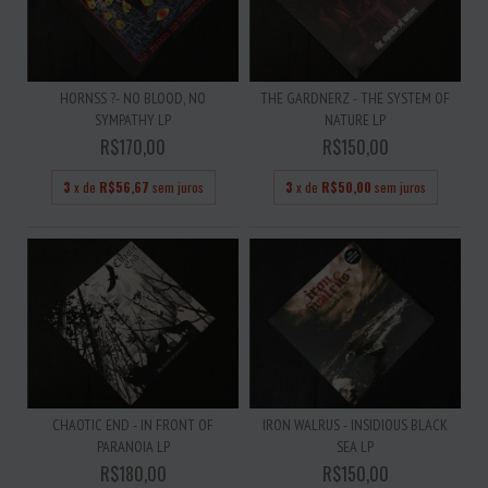
HORNSS ?- NO BLOOD, NO
THE GARDNERZ - THE SYSTEM OF
SYMPATHY LP
NATURE LP
R$170,00
R$150,00
3
x de
R$56,67
sem juros
3
x de
R$50,00
sem juros
CHAOTIC END - IN FRONT OF
IRON WALRUS - INSIDIOUS BLACK
PARANOIA LP
SEA LP
R$180,00
R$150,00