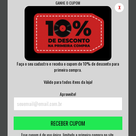
GANHE O CUPOM
X
Faça o seu cadastro e receba o cupom de 10% de desconto para
primeira compra.
CONSTANT STRUGGLE - TO LIVE IS
FISTULA / MONKEYPRIEST - DEVILS
TO DIE SL...
SMOKE /...
Válido para todos itens da loja!
R$60,00
R$75,00
Aproveite!
3
x de
R$20,00
sem juros
3
x de
R$25,00
sem juros
RECEBER CUPOM
Esse cupom é de uso único, limitado a primeira compra no site.