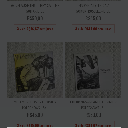
SGT. SLAUGHTER - THEY CALL ME
INSOMNIA ISTERICA /
GUITAR DIC...
GOKURTRUSSELL - DISI...
R$50,00
R$45,00
3
x de
R$16,67
sem juros
3
x de
R$15,00
sem juros
METAMORPHOSIS - EP VINIL 7
COLUMNAS - REANUDAR VINIL 7
POLEGADAS USA...
POLEGADAS US...
R$45,00
R$50,00
3
x de
R$15,00
sem juros
3
x de
R$16,67
sem juros