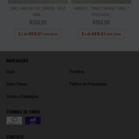
CIBO / AIRLINES OF TERROR - SPLIT
VARIOUS - TUNGT SVENSKT VINIL 7
VINIL...
POLEGADA...
R$50,00
R$50,00
3
x de
R$16,67
sem juros
3
x de
R$16,67
sem juros
NAVEGAÇÃO
Início
Produtos
Quem Somos
Política de Privacidade
Trocas e Devoluções
FORMAS DE ENVIO
CONTATO