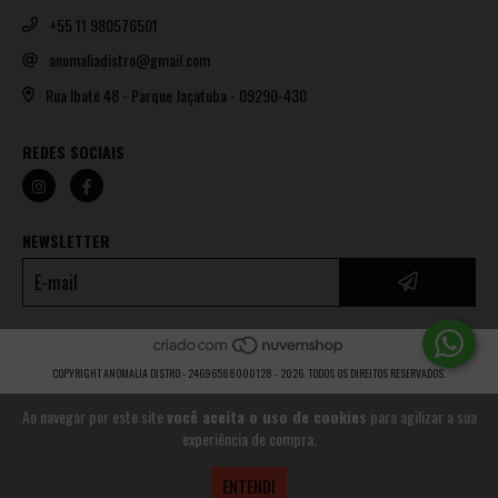
+55 11 980576501
anomaliadistro@gmail.com
Rua Ibaté 48 - Parque Jaçatuba - 09290-430
REDES SOCIAIS
NEWSLETTER
COPYRIGHT ANOMALIA DISTRO - 24696588000128 - 2026. TODOS OS DIREITOS RESERVADOS.
Ao navegar por este site
você aceita o uso de cookies
para agilizar a sua
experiência de compra.
ENTENDI