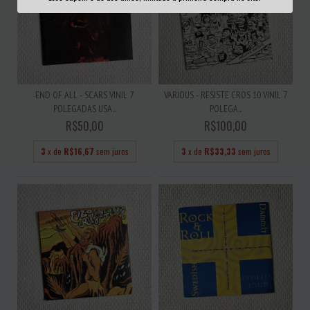
END OF ALL - SCARS VINIL 7
VARIOUS - RESISTE CROS 10 VINIL 7
POLEGADAS USA...
POLEGA...
R$50,00
R$100,00
3
x de
R$16,67
sem juros
3
x de
R$33,33
sem juros