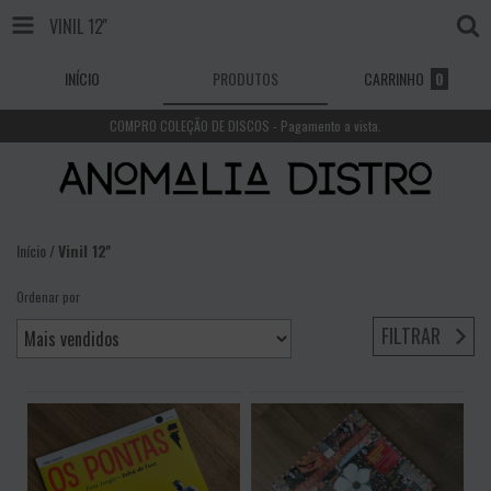
VINIL 12''
INÍCIO
PRODUTOS
CARRINHO
0
COMPRO COLEÇÃO DE DISCOS - Pagamento a vista.
Início
/
Vinil 12''
Ordenar por
FILTRAR