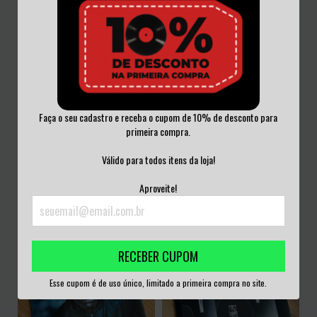
Faça o seu cadastro e receba o cupom de 10% de desconto para
primeira compra.
HORACE MARTIN - WATERMELON
SUDAN ARCHIVES - SINK VINIL 2018
MAN VINIL 201...
Válido para todos itens da loja!
R$240,00
R$240,00
Aproveite!
3
x de
R$80,00
sem juros
3
x de
R$80,00
sem juros
RECEBER CUPOM
Esse cupom é de uso único, limitado a primeira compra no site.