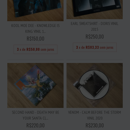
EARL SWEATSHIRT - DORIS VINIL
KOOL MOE DEE - KNOWLEDGE IS
2015
KING VINIL 1...
R$250,00
R$150,00
3
x de
R$83,33
sem juros
3
x de
R$50,00
sem juros
SECOND HAND - DEATH MAY BE
VENOM - CALM BEFORE THE STORM
YOUR SANTA CL...
VINIL 2020
R$220,00
R$230,00