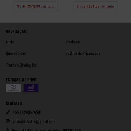
3
x de
R$73,33
sem juros
3
x de
R$76,67
sem juros
NAVEGAÇÃO
Início
Produtos
Quem Somos
Política de Privacidade
Trocas e Devoluções
FORMAS DE ENVIO
CONTATO
+55 11 980576501
anomaliadistro@gmail.com
Rua Ibaté 48 - Parque Jaçatuba - 09290-430