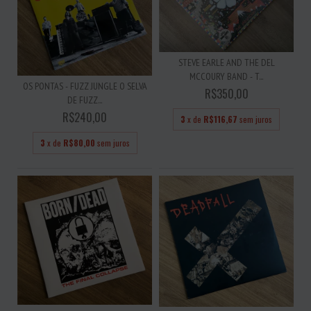
STEVE EARLE AND THE DEL
MCCOURY BAND - T...
OS PONTAS - FUZZ JUNGLE O SELVA
R$350,00
DE FUZZ...
R$240,00
3
x de
R$116,67
sem juros
3
x de
R$80,00
sem juros