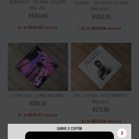
BORN/DEAD - THE FINAL COLLAPSE
DEADFALL - DESTROYED BY YOUR
VINIL 200...
OWN DEVICE...
R$150,00
R$150,00
3
x de
R$50,00
sem juros
3
x de
R$50,00
sem juros
JETHRO TULL - A VINIL NACIONAL
ERIC CLAPTON - AFTER MIDNIGHT
VINIL NACI...
R$80,00
R$70,00
3
x de
R$26,67
sem juros
3
x de
R$23,33
sem juros
GANHE O CUPOM
X