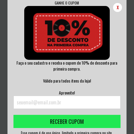
GANHE O CUPOM
X
Faça o seu cadastro e receba o cupom de 10% de desconto para
primeira compra.
TANKARD - CHEMICAL INVASION
TOY DOLLS - ANOTHER BLEEDIN'
VINIL NOISE...
BEST O...
Válido para todos itens da loja!
R$350,00
R$300,00
Aproveite!
3
x de
R$116,67
sem juros
3
x de
R$100,00
sem juros
RECEBER CUPOM
Esse cupom é de uso único, limitado a primeira compra no site.