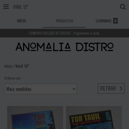
VINIL 12''
INÍCIO
PRODUTOS
CARRINHO
0
COMPRO COLEÇÃO DE DISCOS - Pagamento a vista.
Início
/
Vinil 12''
Ordenar por
FILTRAR