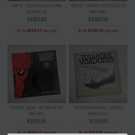
TOM ZÉ - TODOS OS OLHOS VINIL
TOM ZÉ - CORREIO DA ESTAÇÃO DO
LACRADO 20...
BRÁS VINI...
R$350,00
R$300,00
3
x de
R$116,67
sem juros
3
x de
R$100,00
sem juros
TORTURE SQUAD - RETURN OF EVIL
TUBARÕES VOADORES - AS VEIAS
VINIL NOV...
ABERTAS DA...
R$200,00
R$150,00
3
x de
R$66,67
sem juros
3
x de
R$50,00
sem juros