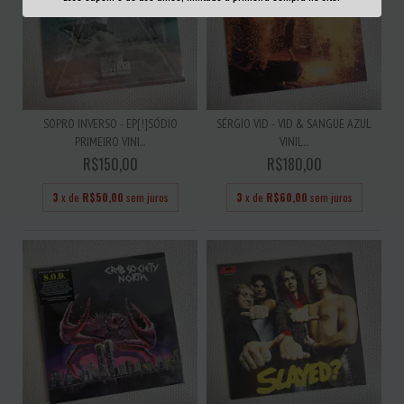
SOPRO INVERSO - EP[!]SÓDIO
SÉRGIO VID - VID & SANGUE AZUL
PRIMEIRO VINI...
VINIL...
R$150,00
R$180,00
3
x de
R$50,00
sem juros
3
x de
R$60,00
sem juros