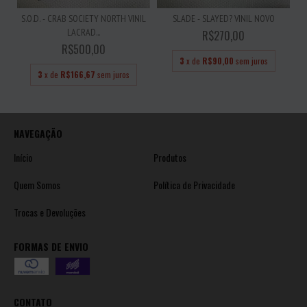
S.O.D. - CRAB SOCIETY NORTH VINIL
SLADE - SLAYED? VINIL NOVO
LACRAD...
R$270,00
R$500,00
3
x de
R$90,00
sem juros
3
x de
R$166,67
sem juros
NAVEGAÇÃO
Início
Produtos
Quem Somos
Política de Privacidade
Trocas e Devoluções
FORMAS DE ENVIO
CONTATO