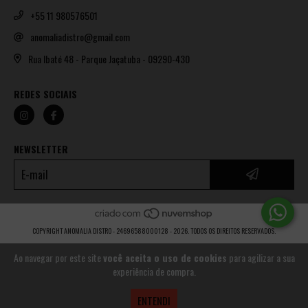
+55 11 980576501
anomaliadistro@gmail.com
Rua Ibaté 48 - Parque Jaçatuba - 09290-430
REDES SOCIAIS
NEWSLETTER
COPYRIGHT ANOMALIA DISTRO - 24696588000128 - 2026. TODOS OS DIREITOS RESERVADOS.
Ao navegar por este site
você aceita o uso de cookies
para agilizar a sua
experiência de compra.
ENTENDI