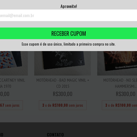
,67
sem juros
3
x de
R$26,67
sem juros
3
x de
R$100,00
sem
Aproveite!
RECEBER CUPOM
Esse cupom é de uso único, limitado a primeira compra no site.
CCARTNEY VINIL
MOTÖRHEAD - BAD MAGIC VINIL +
MOTÖRHEAD - NO SLE
A 1970
CD 2015
HAMMERSMI...
0,00
R$300,00
R$300,00
,67
sem juros
3
x de
R$100,00
sem juros
3
x de
R$100,00
sem
IO
CONTATO