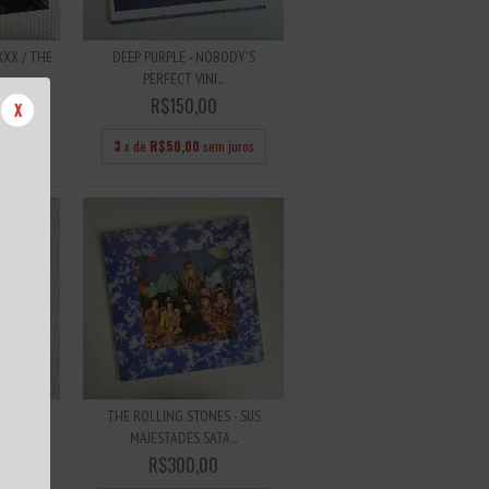
XX / THE
DEEP PURPLE - NOBODY'S
PERFECT VINI...
R$150,00
X
 juros
3
x de
R$50,00
sem juros
HOS VINIL
THE ROLLING STONES - SUS
MAJESTADES SATA...
R$300,00