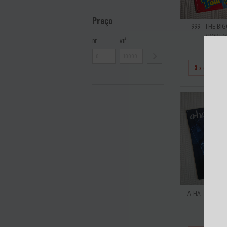
Preço
999 - THE BI
SPORT VI
DE
ATÉ
R$27
3
x de
R$90
A-HA - STAY O
VINIL 
R$8