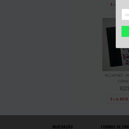
3
x de
R$26
MCCARTNEY - M
ESPANH
R$23
3
x de
R$76
NAVEGAÇÃO
FORMAS DE ENV