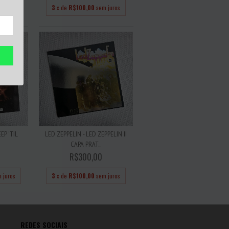
 juros
3
x de
R$100,00
sem juros
EP 'TIL
LED ZEPPELIN - LED ZEPPELIN II
CAPA PRAT...
R$300,00
 juros
3
x de
R$100,00
sem juros
REDES SOCIAIS