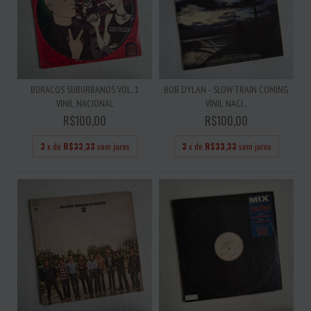
BURACOS SUBURBANOS VOL. 1
BOB DYLAN - SLOW TRAIN COMING
VINIL NACIONAL
VINIL NACI...
R$100,00
R$100,00
3
x de
R$33,33
sem juros
3
x de
R$33,33
sem juros