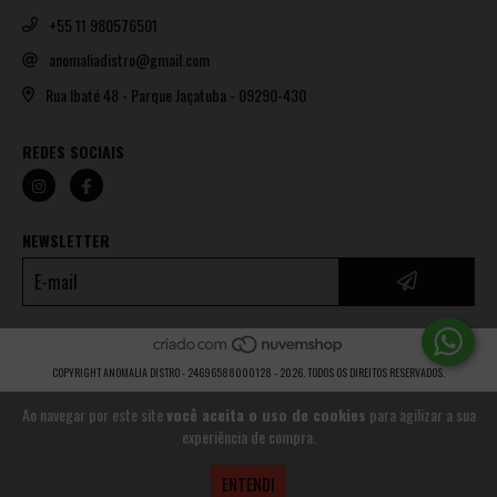
+55 11 980576501
anomaliadistro@gmail.com
Rua Ibaté 48 - Parque Jaçatuba - 09290-430
REDES SOCIAIS
NEWSLETTER
COPYRIGHT ANOMALIA DISTRO - 24696588000128 - 2026. TODOS OS DIREITOS RESERVADOS.
Ao navegar por este site
você aceita o uso de cookies
para agilizar a sua
experiência de compra.
ENTENDI