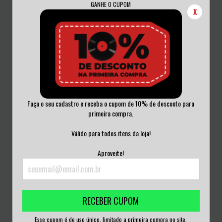
GANHE O CUPOM
X
Faça o seu cadastro e receba o cupom de 10% de desconto para
primeira compra.
MILTON NASCIMENTO -
MILTON NASCIMENTO - YAUARETÊ
PERSONALIDADE VINIL...
VINIL 1987
Válido para todos itens da loja!
R$60,00
R$60,00
Aproveite!
3
x de
R$20,00
sem juros
3
x de
R$20,00
sem juros
RECEBER CUPOM
Esse cupom é de uso único, limitado a primeira compra no site.