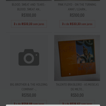
BLOOD, SWEAT AND TEARS -
PINK FLOYD - ON THE TURNING
BLOOD, SWEAT AN...
AWAY / LEARN...
R$100,00
R$100,00
3
x de
R$33,33
sem juros
3
x de
R$33,33
sem juros
BIG BROTHER & THE HOLDING
TALENTO BRASILEIRO - AS MUSICAS
COMPANY -...
DE MILTO...
R$150,00
R$50,00
3
x de
R$50,00
sem juros
3
x de
R$16,67
sem juros