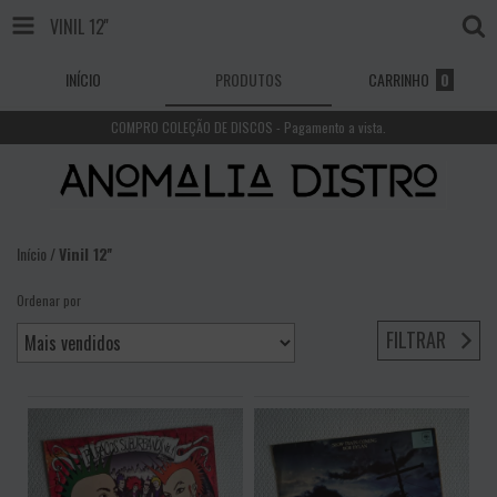
VINIL 12''
INÍCIO
PRODUTOS
CARRINHO
0
COMPRO COLEÇÃO DE DISCOS - Pagamento a vista.
Início
/
Vinil 12''
Ordenar por
FILTRAR