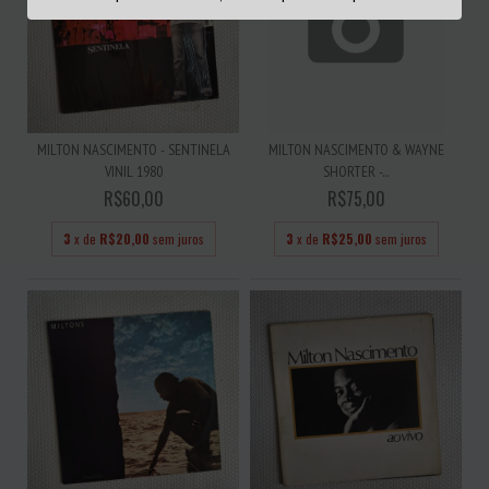
MILTON NASCIMENTO - SENTINELA
MILTON NASCIMENTO & WAYNE
VINIL 1980
SHORTER -...
R$60,00
R$75,00
3
x de
R$20,00
sem juros
3
x de
R$25,00
sem juros