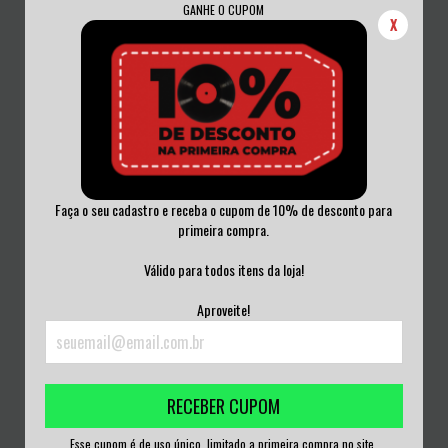
GANHE O CUPOM
X
Faça o seu cadastro e receba o cupom de 10% de desconto para
primeira compra.
OZZY OSBOURNE - BLACK RAIN
INCUBUS - A CROW LEFT OF THE
VINIL 2022
MURDER... V...
Válido para todos itens da loja!
R$450,00
R$300,00
Aproveite!
3
x de
R$150,00
sem juros
3
x de
R$100,00
sem juros
RECEBER CUPOM
Esse cupom é de uso único, limitado a primeira compra no site.