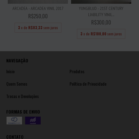
ARCADEA - ARCADEA VINIL 2017
YUNGBLUD - 21ST CENTURY
LIABILITY VINIL...
R$250,00
R$300,00
3
x de
R$83,33
sem juros
3
x de
R$100,00
sem juros
NAVEGAÇÃO
Início
Produtos
Quem Somos
Política de Privacidade
Trocas e Devoluções
FORMAS DE ENVIO
CONTATO