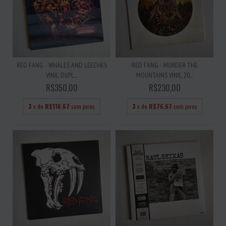
RED FANG - WHALES AND LEECHES
RED FANG - MURDER THE
VINIL DUPL...
MOUNTAINS VINIL 20...
R$350,00
R$230,00
3
x de
R$116,67
sem juros
3
x de
R$76,67
sem juros