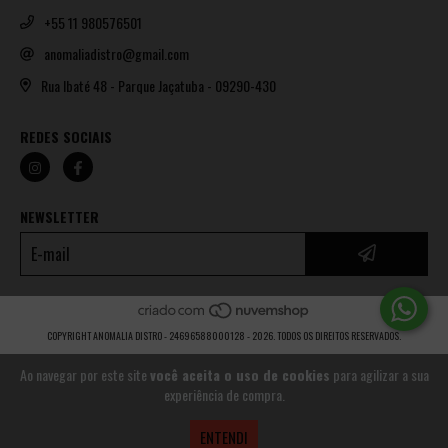
+55 11 980576501
anomaliadistro@gmail.com
Rua Ibaté 48 - Parque Jaçatuba - 09290-430
REDES SOCIAIS
NEWSLETTER
COPYRIGHT ANOMALIA DISTRO - 24696588000128 - 2026. TODOS OS DIREITOS RESERVADOS.
Ao navegar por este site
você aceita o uso de cookies
para agilizar a sua
experiência de compra.
ENTENDI