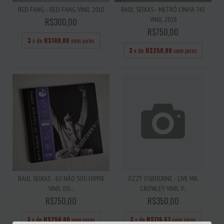
RED FANG - RED FANG VINIL 2010
RAUL SEIXAS - METRÔ LINHA 743
VINIL 2018
R$300,00
R$750,00
3
x de
R$100,00
sem juros
3
x de
R$250,00
sem juros
RAUL SEIXAS - EU NÃO SOU HIPPIE
OZZY OSBOURNE - LIVE MR.
VINIL DU...
CROWLEY VINIL P...
R$750,00
R$350,00
3
x de
R$250,00
sem juros
3
x de
R$116,67
sem juros