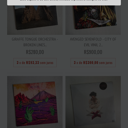
GIRAFFE TONGUE ORCHESTRA -
AVENGED SEVENFOLD - CITY OF
BROKEN LINES...
EVIL VINIL 2...
R$280,00
R$900,00
3
x de
R$93,33
sem juros
3
x de
R$300,00
sem juros