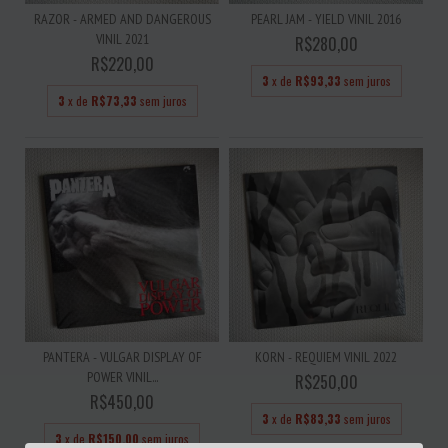
RAZOR - ARMED AND DANGEROUS
PEARL JAM - YIELD VINIL 2016
VINIL 2021
R$280,00
R$220,00
3
x de
R$93,33
sem juros
3
x de
R$73,33
sem juros
PANTERA - VULGAR DISPLAY OF
KORN - REQUIEM VINIL 2022
POWER VINIL...
R$250,00
R$450,00
3
x de
R$83,33
sem juros
3
x de
R$150,00
sem juros