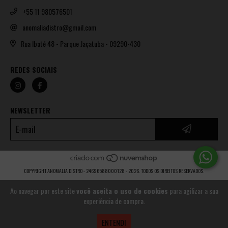
+55 11 980576501
anomaliadistro@gmail.com
Rua Ibaté 48 - Parque Jaçatuba - 09290-430
REDES SOCIAIS
NEWSLETTER
COPYRIGHT ANOMALIA DISTRO - 24696588000128 - 2026. TODOS OS DIREITOS RESERVADOS.
Ao navegar por este site
você aceita o uso de cookies
para agilizar a sua
experiência de compra.
ENTENDI