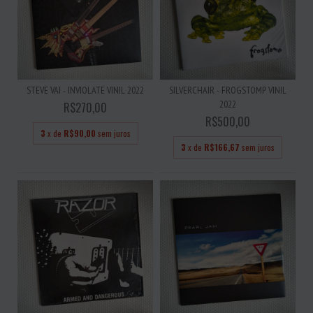
STEVE VAI - INVIOLATE VINIL 2022
SILVERCHAIR - FROGSTOMP VINIL
2022
R$270,00
R$500,00
3
x de
R$90,00
sem juros
3
x de
R$166,67
sem juros