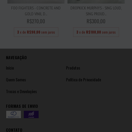
FOO FIGHTERS - CONCRETE AND
DROPKICK MURPHYS - SING LOUD,
GOLD VINIL D...
SING PROUD...
R$270,00
R$300,00
3
x de
R$90,00
sem juros
3
x de
R$100,00
sem juros
NAVEGAÇÃO
Início
Produtos
Quem Somos
Política de Privacidade
Trocas e Devoluções
FORMAS DE ENVIO
CONTATO