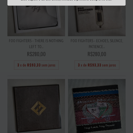
FOO FIGHTERS - THERE IS NOTHING
FOO FIGHTERS - ECHOES, SILENCE,
LEFT TO...
PATIENCE...
R$280,00
R$280,00
3
x de
R$93,33
sem juros
3
x de
R$93,33
sem juros