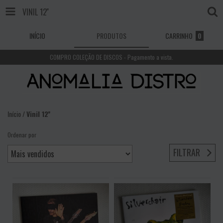
VINIL 12''
INÍCIO
PRODUTOS
CARRINHO
0
COMPRO COLEÇÃO DE DISCOS - Pagamento a vista.
Início
/
Vinil 12''
Ordenar por
FILTRAR