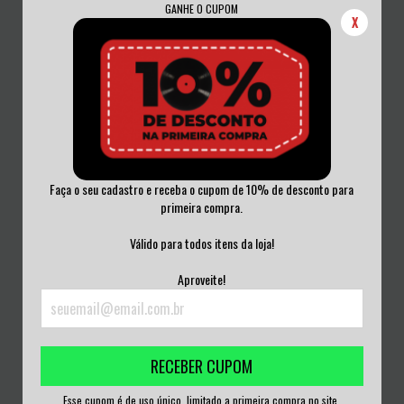
GANHE O CUPOM
X
Faça o seu cadastro e receba o cupom de 10% de desconto para
primeira compra.
KORN - REQUIEM MASS VINIL 2023
HELLYEAH - WELCOME HOME VINIL
2019
Válido para todos itens da loja!
R$250,00
R$250,00
Aproveite!
3
x de
R$83,33
sem juros
3
x de
R$83,33
sem juros
RECEBER CUPOM
Esse cupom é de uso único, limitado a primeira compra no site.