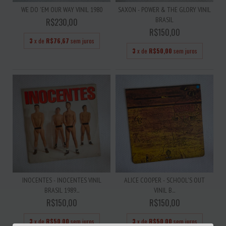
WE DO 'EM OUR WAY VINIL 1980
SAXON - POWER & THE GLORY VINIL
BRASIL
R$230,00
R$150,00
3
x de
R$76,67
sem juros
3
x de
R$50,00
sem juros
INOCENTES - INOCENTES VINIL
ALICE COOPER - SCHOOL'S OUT
BRASIL 1989...
VINIL B...
R$150,00
R$150,00
3
x de
R$50,00
sem juros
3
x de
R$50,00
sem juros