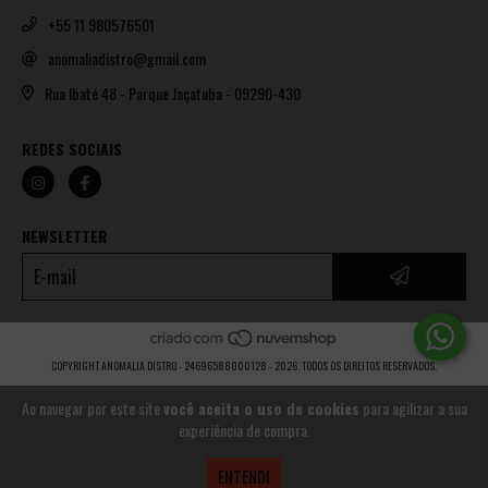
+55 11 980576501
anomaliadistro@gmail.com
Rua Ibaté 48 - Parque Jaçatuba - 09290-430
REDES SOCIAIS
NEWSLETTER
COPYRIGHT ANOMALIA DISTRO - 24696588000128 - 2026. TODOS OS DIREITOS RESERVADOS.
Ao navegar por este site
você aceita o uso de cookies
para agilizar a sua
experiência de compra.
ENTENDI