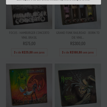
FOCUS - HAMBURGER CONCERTO
GRAND FUNK RAILROAD - BORN TO
VINIL BRASIL
DIE VINIL...
R$75,00
R$300,00
3
x de
R$25,00
sem juros
3
x de
R$100,00
sem juros