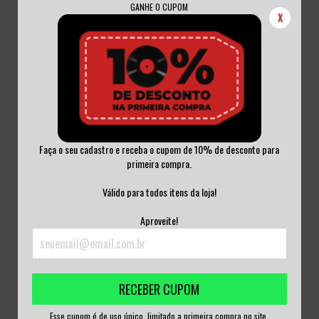
GANHE O CUPOM
X
Faça o seu cadastro e receba o cupom de 10% de desconto para
primeira compra.
ACID REIGN - MOSHKINSTEIN VINIL
COMPILAÇÃO BENEFICENTE PARA
UK 1988
MUMIA E PROJ...
Válido para todos itens da loja!
R$250,00
R$150,00
Aproveite!
3
x de
R$83,33
sem juros
3
x de
R$50,00
sem juros
RECEBER CUPOM
Esse cupom é de uso único, limitado a primeira compra no site.