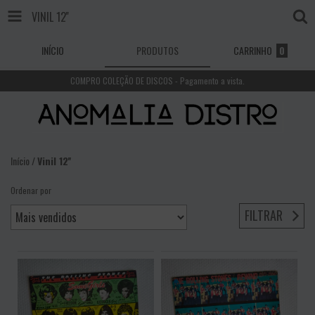
VINIL 12''
INÍCIO
PRODUTOS
CARRINHO
0
COMPRO COLEÇÃO DE DISCOS - Pagamento a vista.
Início
/
Vinil 12''
Ordenar por
FILTRAR