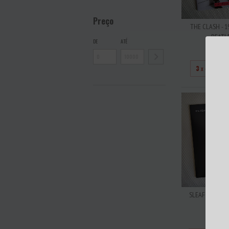
Preço
THE CLASH - 19
BEATLE
DE
ATÉ
R$28
3
x de
R$93
SLEAFORD MODS -
VINIL 
R$30