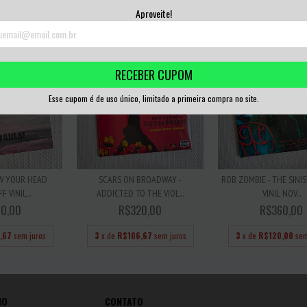
,00
sem juros
3
x de
R$100,00
sem juros
3
x de
R$93,33
sem
Aproveite!
RECEBER CUPOM
Esse cupom é de uso único, limitado a primeira compra no site.
OW YOUR HEAD
SCARS ON BROADWAY -
ROB ZOMBIE - THE SINI
 VINIL...
ADDICTED TO THE VIOL...
VINIL NOV...
0,00
R$320,00
R$360,00
,67
sem juros
3
x de
R$106,67
sem juros
3
x de
R$120,00
sem
IO
CONTATO