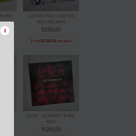
K VINIL
SLEAFORD MODS - SLEAFORD
MODS VINIL NOVO
R$300,00
X
 juros
3
x de
R$100,00
sem juros
CK VINIL
SLAYER - LIVE IN PARIS '91 VINIL
NOVO
R$280,00