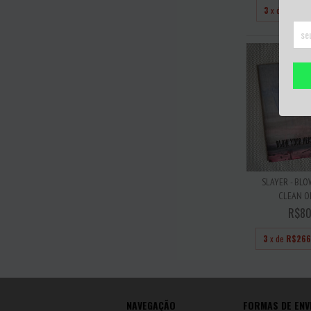
3
x de
R$100
SLAYER - BL
CLEAN OFF
R$80
3
x de
R$266
NAVEGAÇÃO
FORMAS DE ENV