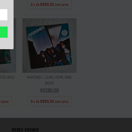
 juros
3
x de
R$93,33
sem juros
STER URGE
RAMONES - LEAVE HOME VINIL
NOVO
R$280,00
 juros
3
x de
R$93,33
sem juros
REDES SOCIAIS