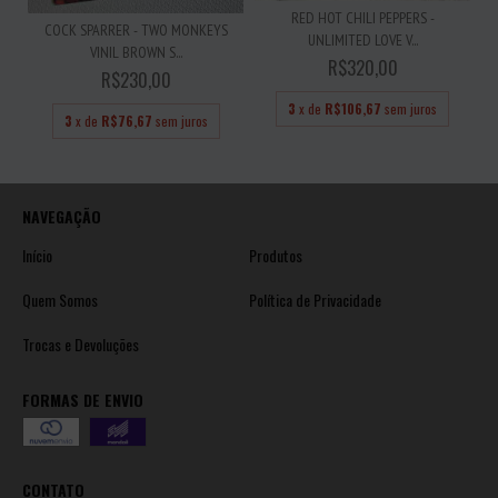
RED HOT CHILI PEPPERS -
COCK SPARRER - TWO MONKEYS
UNLIMITED LOVE V...
VINIL BROWN S...
R$320,00
R$230,00
3
x de
R$106,67
sem juros
3
x de
R$76,67
sem juros
NAVEGAÇÃO
Início
Produtos
Quem Somos
Política de Privacidade
Trocas e Devoluções
FORMAS DE ENVIO
CONTATO