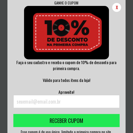
GANHE O CUPOM
X
Faça o seu cadastro e receba o cupom de 10% de desconto para
primeira compra.
EVIL CONDUCT - WORKING CLASS
MAYHEM - PURE FUCKING
ANTHEMS VIN...
ARMAGEDDON - 1986...
Válido para todos itens da loja!
R$270,00
R$250,00
Aproveite!
3
x de
R$90,00
sem juros
3
x de
R$83,33
sem juros
RECEBER CUPOM
Esse cupom é de uso único, limitado a primeira compra no site.