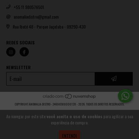
+55 11 980576501
anomaliadistro@gmail.com
Rua Ibaté 48 - Parque Jaçatuba - 09290-430
REDES SOCIAIS
NEWSLETTER
COPYRIGHT ANOMALIA DISTRO - 24696588000128 - 2026. TODOS OS DIREITOS RESERVADOS.
Ao navegar por este site
você aceita o uso de cookies
para agilizar a sua
experiência de compra.
ENTENDI