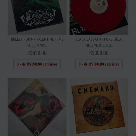
BULLET FOR MY VALENTINE - THE
BLACK SABBATH - FORBIDDEN
POISON VIN...
VINIL VERMELHO...
R$450,00
R$300,00
3
x de
R$150,00
sem juros
3
x de
R$100,00
sem juros