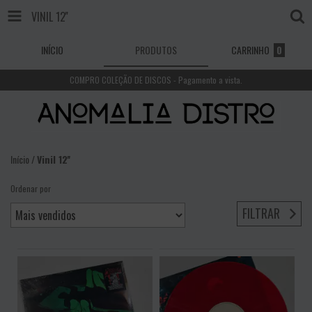
VINIL 12''
INÍCIO
PRODUTOS
CARRINHO
0
COMPRO COLEÇÃO DE DISCOS - Pagamento a vista.
Início
/
Vinil 12''
Ordenar por
FILTRAR