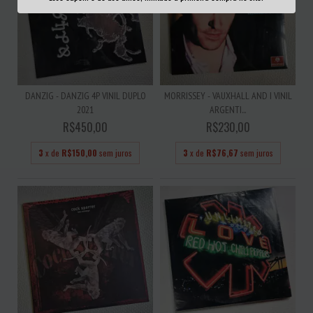
DANZIG - DANZIG 4P VINIL DUPLO
MORRISSEY - VAUXHALL AND I VINIL
2021
ARGENTI...
R$450,00
R$230,00
3
x de
R$150,00
sem juros
3
x de
R$76,67
sem juros